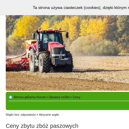
Ta strona używa ciasteczek (cookies), dzięki którym 
Strona główna forum
‹
Uprawa roślin
‹
Ceny
Wątki bez odpowiedzi
•
Aktywne wątki
Ceny zbytu zbóż paszowych