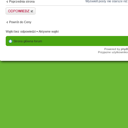
Wyświetl posty nie starsze niż
Poprzednia strona
Odpowiedz
Powrót do Ceny
Wątki bez odpowiedzi
•
Aktywne wątki
Strona główna forum
Powered by
php
Przyjazne użytkowniko