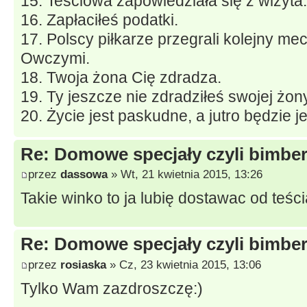
15. Teściowa zapowiedziała się z wizyta.
16. Zapłaciłeś podatki.
17. Polscy piłkarze przegrali kolejny m
Owczymi.
18. Twoja żona Cię zdradza.
19. Ty jeszcze nie zdradziłeś swojej żony
20. Życie jest paskudne, a jutro będzie 
Re: Domowe specjały czyli bimberk
przez
dassowa
» Wt, 21 kwietnia 2015, 13:26
Takie winko to ja lubię dostawac od teści
Re: Domowe specjały czyli bimberk
przez
rosiaska
» Cz, 23 kwietnia 2015, 13:06
Tylko Wam zazdroszczę:)