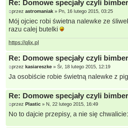
Re: Domowe specjały czyli bimberk
przez
astromaniak
» Pn, 16 lutego 2015, 03:25
Mój ojciec robi świetna nalewke ze śliw
razu calej butelki
https://qlix.pl
Re: Domowe specjały czyli bimberk
przez
kasiareszke
» Śr, 18 lutego 2015, 12:19
Ja osobiście robie świetną nalewke z p
Re: Domowe specjały czyli bimberk
przez
Plastic
» N, 22 lutego 2015, 16:49
No to dajcie przepisy, a nie się chwalicie