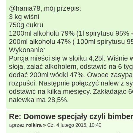
@hania78, mój przepis:
3 kg wiśni
750g cukru
1200ml alkoholu 79% (1l spirytusu 95% 
200ml alkoholu 47% ( 100ml spirytusu 
Wykonanie:
Porcja mieści się w słoiku 4,25l. Wiśnie
słoja, zalać alkoholem, odstawić na 6 ty
dodać 200ml wódki 47%. Owoce zasypać
rozpuści. Następnie połączyć nalew z sy
odstawić na kilka miesięcy. Zakładając
nalewka ma 28,5%.
Re: Domowe specjały czyli bimberk
przez
rolkira
» Cz, 4 lutego 2016, 10:40