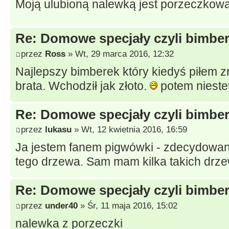
Moją ulubioną nalewką jest porzeczkowa
Re: Domowe specjały czyli bimberk
przez
Ross
» Wt, 29 marca 2016, 12:32
Najlepszy bimberek który kiedyś piłem z
brata. Wchodził jak złoto.
potem niestet
Re: Domowe specjały czyli bimberk
przez
lukasu
» Wt, 12 kwietnia 2016, 16:59
Ja jestem fanem pigwówki - zdecydowani
tego drzewa. Sam mam kilka takich drz
Re: Domowe specjały czyli bimberk
przez
under40
» Śr, 11 maja 2016, 15:02
nalewka z porzeczki