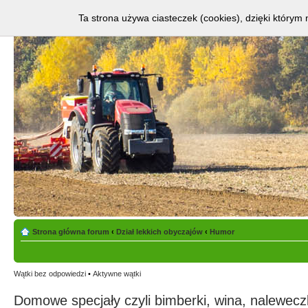
Ta strona używa ciasteczek (cookies), dzięki którym 
Strona główna forum
‹
Dział lekkich obyczajów
‹
Humor
Wątki bez odpowiedzi
•
Aktywne wątki
Domowe specjały czyli bimberki, wina, naleweczk