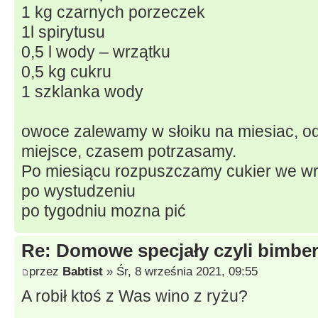
1 kg czarnych porzeczek
1l spirytusu
0,5 l wody – wrzątku
0,5 kg cukru
1 szklanka wody
owoce zalewamy w słoiku na miesiac, o
miejsce, czasem potrzasamy.
Po miesiącu rozpuszczamy cukier we wr
po wystudzeniu
po tygodniu mozna pić
Re: Domowe specjały czyli bimberk
przez
Babtist
» Śr, 8 września 2021, 09:55
A robił ktoś z Was wino z ryżu?