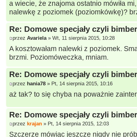
a wiecie, że znajoma ostatnio mówiła mi,
nalewkę z poziomek (poziomkówkę)? brz
Re: Domowe specjały czyli bimberk
przez
Avariela
» Wt, 11 sierpnia 2015, 10:28
A kosztowałam nalewki z poziomek. Smak
brzmi. Poziomóweczka, mniam.
Re: Domowe specjały czyli bimberk
przez
hania78
» Pt, 14 sierpnia 2015, 10:16
aż tak? to się chyba na poważnie zainte
Re: Domowe specjały czyli bimberk
przez
krajan
» Pt, 14 sierpnia 2015, 12:03
Szczerze mówiąc jeszcze nigdy nie pró