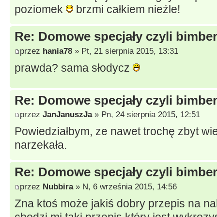
poziomek
brzmi całkiem nieźle!
Re: Domowe specjały czyli bimberk
przez
hania78
» Pt, 21 sierpnia 2015, 13:31
prawda? sama słodycz
Re: Domowe specjały czyli bimberk
przez
JanJanuszJa
» Pn, 24 sierpnia 2015, 12:51
Powiedziałbym, ze nawet trochę zbyt wiel
narzekała.
Re: Domowe specjały czyli bimberk
przez
Nubbira
» N, 6 września 2015, 14:56
Zna ktoś może jakiś dobry przepis na na
chodzi mi taki przepis który jest wykroz