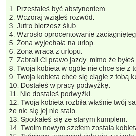
1. Przestałeś być abstynentem.
2. Wczoraj wziąleś rozwód.
3. Jutro bierzesz ślub.
4. Wzrosło oprocentowanie zaciągnięteg
5. Żona wyjechała na urlop.
6. Żona wraca z urlopu.
7. Zabrali Ci prawo jazdy, mimo że byłeś
8. Twoja kobieta w ogóle nie chce się z 
9. Twoja kobieta chce się ciągle z tobą 
10. Dostałeś w pracy podwyźkę.
11. Nie dostałeś podwyźki.
12. Twoja kobieta rozbiła właśnie twój 
że nic się jej nie stało.
13. Spotkałeś się ze starym kumplem.
14. Twoim nowym szefem została kobiet