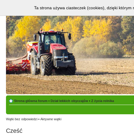
Ta strona używa ciasteczek (cookies), dzięki którym 
Strona główna forum
‹
Dział lekkich obyczajów
‹
Z życia rolnika
Wątki bez odpowiedzi
•
Aktywne wątki
Cześć