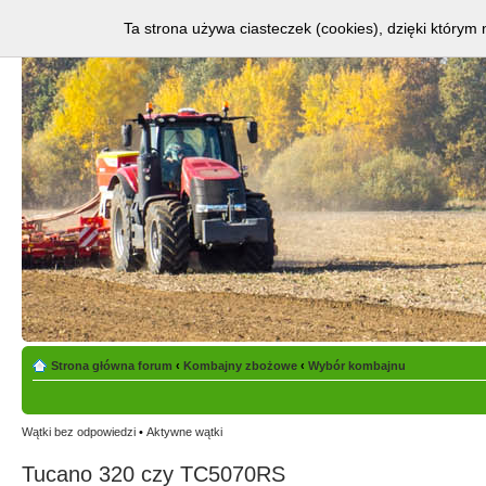
Ta strona używa ciasteczek (cookies), dzięki którym 
Strona główna forum
‹
Kombajny zbożowe
‹
Wybór kombajnu
Wątki bez odpowiedzi
•
Aktywne wątki
Tucano 320 czy TC5070RS