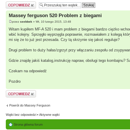
Odpowiedz
Massey ferguson 520 Problem z biegami
przez
seebbek
» Wt, 10 lutego 2015, 13:48
Witam kupiłem MF-A 520 i mam problem z biegami bardzo ciężko wchodzą,
wbić kolejny. Sprzęgło wyprzęgla poprawnie, rozmawiałem z kolegą któr
mi się że to już jest przesada. Czy tą skrzynie się jakoś reguluje?
Drugi problem to duży hałas/zgrzyt przy włączaniu zespołu od zsypy
Gdzie znajdę jakiś katalog,instrukcję napraw, obsługi tego kombajnu? 
Czekam na odpowiedź
Pozdro
Odpowiedz
Powrót do Massey Ferguson
Wątki bez odpowiedzi
•
Aktywne wątki
Strona główna forum