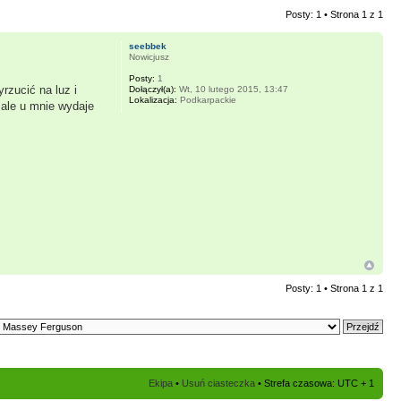
Posty: 1 • Strona
1
z
1
seebbek
Nowicjusz
Posty:
1
rzucić na luz i
Dołączył(a):
Wt, 10 lutego 2015, 13:47
Lokalizacja:
Podkarpackie
 ale u mnie wydaje
Posty: 1 • Strona
1
z
1
Ekipa
•
Usuń ciasteczka
• Strefa czasowa: UTC + 1