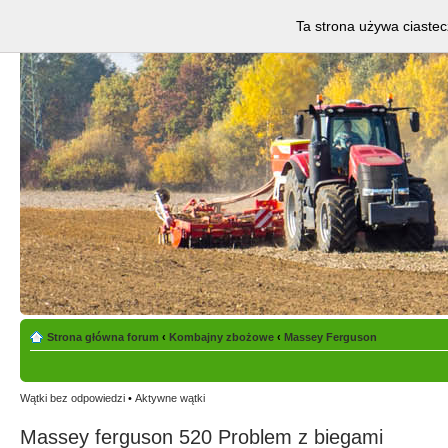
Ta strona używa ciastec
Strona główna forum
‹
Kombajny zbożowe
‹
Massey Ferguson
Wątki bez odpowiedzi
•
Aktywne wątki
Massey ferguson 520 Problem z biegami