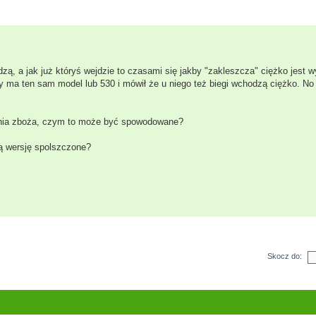
 a jak już któryś wejdzie to czasami się jakby "zakleszcza" ciężko jest wy
y ma ten sam model lub 530 i mówił że u niego też biegi wchodzą ciężko. No
wania zboża, czym to może być spowodowane?
Są wersję spolszczone?
Skocz do: