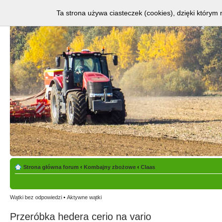
Ta strona używa ciasteczek (cookies), dzięki którym 
Strona główna forum
‹
Kombajny zbożowe
‹
Claas
Wątki bez odpowiedzi
•
Aktywne wątki
Przeróbka hedera cerio na vario