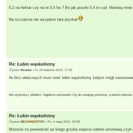
0,2 na hektar czy na te 0,5 ha ? Bo jak poszło 0,4 to cud. Martwią mni
Na szczęście nie wszędzie tata pryskał
Re: Łubin wąskolistny
przez
Senator
» N, 26 kwietnia 2015, 17:35
Ile liści właściwych musi mieć łubin wąskolistny żebym mógł zastosow
Nie dyskutuj z debilem. Najpierw sprowadzi Cię do swojego poziomu, a potem pokon
Re: Łubin wąskolistny
przez
MECHANIZATOR
» Pn, 4 maja 2015, 20:00
Możecie mi powiedzieć po kiego grzyba siejecie saletre amonową czyli 