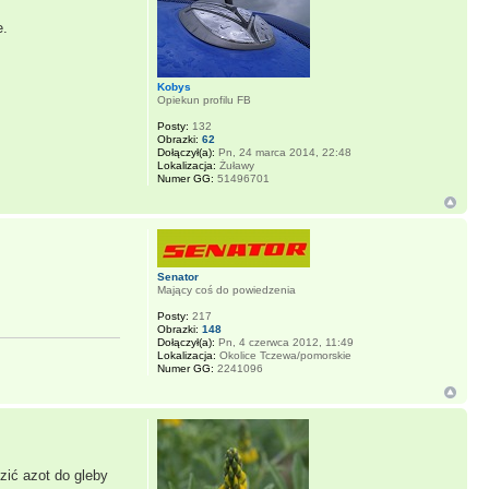
e.
Kobys
Opiekun profilu FB
Posty:
132
Obrazki:
62
Dołączył(a):
Pn, 24 marca 2014, 22:48
Lokalizacja:
Żuławy
Numer GG:
51496701
Senator
Mający coś do powiedzenia
Posty:
217
Obrazki:
148
Dołączył(a):
Pn, 4 czerwca 2012, 11:49
Lokalizacja:
Okolice Tczewa/pomorskie
Numer GG:
2241096
zić azot do gleby