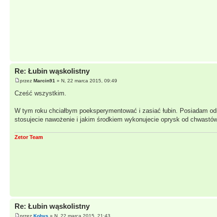
Re: Łubin wąskolistny
przez
Marcin91
» N, 22 marca 2015, 09:49
Cześć wszystkim.
W tym roku chciałbym poeksperymentować i zasiać łubin. Posiadam odm
stosujecie nawożenie i jakim środkiem wykonujecie oprysk od chwastów
Zetor Team
Re: Łubin wąskolistny
przez
Kobys
» N, 22 marca 2015, 21:43