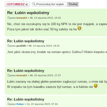
Odpowiedz
Re: Łubin wąskolistny
przez
brzozak2
» Wt, 13 stycznia 2015, 15:32
Nic, choć nie oszukujmy się te 100 kg NPK to nie jest majątek, a zapew
Poza tym jakoś tak dziko siać 50 kg saletry na ha
.
Re: Łubin wąskolistny
przez
jac4240
» Wt, 13 stycznia 2015, 16:31
Jest jakiś skuteczny środek na rumian oprócz Goltixu? Afalon kiepsko d
Re: Łubin wąskolistny
przez
brzozak2
» Wt, 20 stycznia 2015, 17:37
Łubin zasiany na słabej glebie powinien zagłuszyć rumian, u mnie tak by
W rzepaku na tym kawałku zawsze był rumian, a w łubinie nie
.
Re: Łubin wąskolistny
przez
Kobys
» Cz, 22 stycznia 2015, 07:24