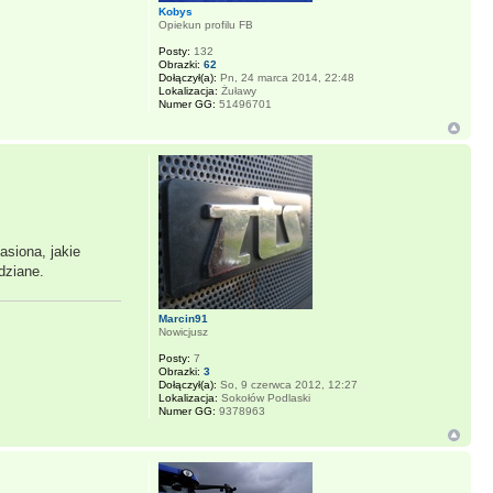
Kobys
Opiekun profilu FB
Posty:
132
Obrazki:
62
Dołączył(a):
Pn, 24 marca 2014, 22:48
Lokalizacja:
Żuławy
Numer GG:
51496701
siona, jakie
dziane.
Marcin91
Nowicjusz
Posty:
7
Obrazki:
3
Dołączył(a):
So, 9 czerwca 2012, 12:27
Lokalizacja:
Sokołów Podlaski
Numer GG:
9378963