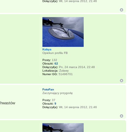
Dołączył(a):
Wt, 14 sierpnia 2012, 21:46
Kobys
Opiekun profilu FB
Posty:
132
Obrazki:
62
Dołączył(a):
Pn, 24 marca 2014, 22:48
Lokalizacja:
Żuławy
Numer GG:
51496701
FotoFan
Zaczynający przygodę
Posty:
37
 chwastów
Obrazki:
9
Dołączył(a):
Wt, 14 sierpnia 2012, 21:46