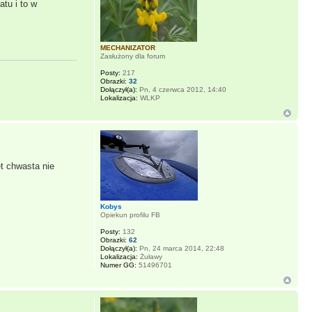
tu i to w
MECHANIZATOR
Zasłużony dla forum
Posty:
217
Obrazki:
32
Dołączył(a):
Pn, 4 czerwca 2012, 14:40
Lokalizacja:
WLKP
t chwasta nie
Kobys
Opiekun profilu FB
Posty:
132
Obrazki:
62
Dołączył(a):
Pn, 24 marca 2014, 22:48
Lokalizacja:
Żuławy
Numer GG:
51496701