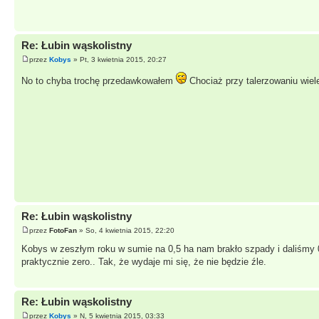
Re: Łubin wąskolistny
przez
Kobys
» Pt, 3 kwietnia 2015, 20:27
No to chyba trochę przedawkowałem
Chociaż przy talerzowaniu wiele
Re: Łubin wąskolistny
przez
FotoFan
» So, 4 kwietnia 2015, 22:20
Kobys w zeszłym roku w sumie na 0,5 ha nam brakło szpady i daliśmy 0
praktycznie zero.. Tak, że wydaje mi się, że nie będzie źle.
Re: Łubin wąskolistny
przez
Kobys
» N, 5 kwietnia 2015, 03:33