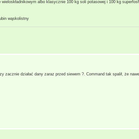
wieloskładnikowym albo klasycznie 100 kg soli potasowej i 100 kg superfosfa
ubin wąskolistny
czy zacznie działać dany zaraz przed siewem ?. Command tak spalił, że nawe
.