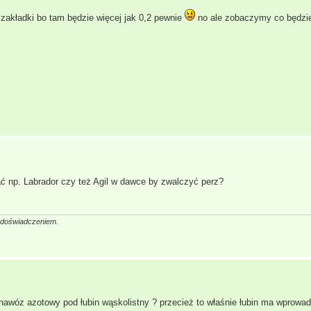
e zakładki bo tam będzie więcej jak 0,2 pewnie
no ale zobaczymy co będzi
ać np. Labrador czy też Agil w dawce by zwalczyć perz?
a doświadczeniem.
nawóz azotowy pod łubin wąskolistny ? przecież to właśnie łubin ma wprowad