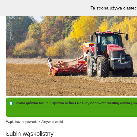
Ta strona używa ciastec
Strona główna forum
‹
Uprawa roślin
‹
Rośliny bobowate według dawnej no
Wątki bez odpowiedzi
•
Aktywne wątki
Łubin wąskolistny