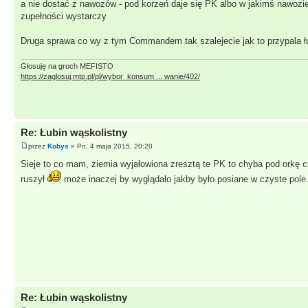
a nie dostać z nawozów - pod korzeń daje się PK albo w jakimś nawozie 
zupełności wystarczy
Druga sprawa co wy z tym Commandem tak szalejecie jak to przypala ł
Głosuję na groch MEFISTO
https://zaglosuj.mtp.pl/pl/wybor_konsum ... wanie/402/
Re: Łubin wąskolistny
przez
Kobys
» Pn, 4 maja 2015, 20:20
Sieje to co mam, ziemia wyjałowiona zresztą te PK to chyba pod orkę 
ruszył
może inaczej by wyglądało jakby było posiane w czyste pole
Re: Łubin wąskolistny