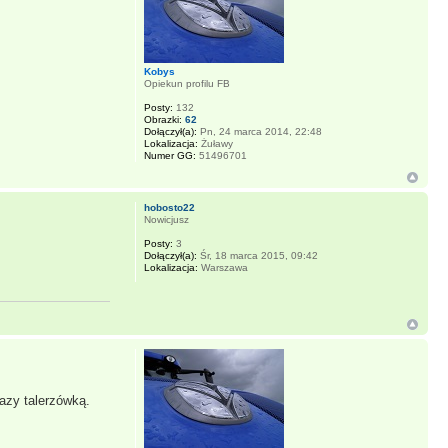
Kobys
Opiekun profilu FB
Posty:
132
Obrazki:
62
Dołączył(a):
Pn, 24 marca 2014, 22:48
Lokalizacja:
Żuławy
Numer GG:
51496701
hobosto22
Nowicjusz
Posty:
3
Dołączył(a):
Śr, 18 marca 2015, 09:42
Lokalizacja:
Warszawa
razy talerzówką.