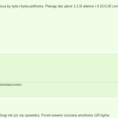
psza by była chyba polifoska. Planuję dać jakoś 1-1,5l afalonu i 0,15-0,20 
a doświadczeniem.
ugi rok już się sprawdza. Przed siewem rozsiana amofoska 120 kg/ha.