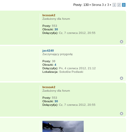
Posty: 130 •
Strona
3
z
3
•
1
2
3
brzozak2
Zasłużony dla forum
Posty:
553
Obrazki:
30
Dołączył(a):
Cz, 7 czerwca 2012, 20:55
jac4240
Zaczynający przygodę
Posty:
38
Obrazki:
4
Dołączył(a):
Pn, 4 czerwca 2012, 21:12
Lokalizacja:
Sokołów Podlaski
brzozak2
Zasłużony dla forum
Posty:
553
Obrazki:
30
Dołączył(a):
Cz, 7 czerwca 2012, 20:55