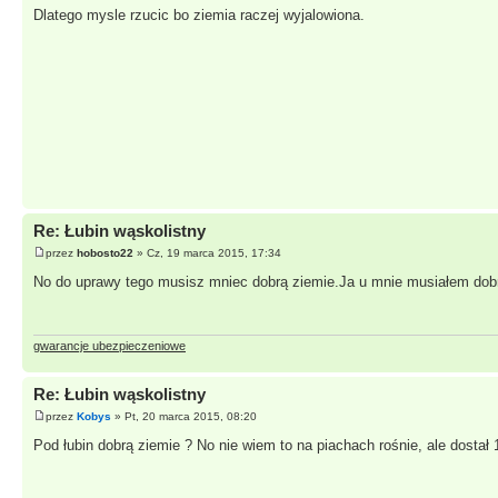
Dlatego mysle rzucic bo ziemia raczej wyjalowiona.
Re: Łubin wąskolistny
przez
hobosto22
» Cz, 19 marca 2015, 17:34
No do uprawy tego musisz mniec dobrą ziemie.Ja u mnie musiałem dobrz
gwarancje ubezpieczeniowe
Re: Łubin wąskolistny
przez
Kobys
» Pt, 20 marca 2015, 08:20
Pod łubin dobrą ziemie ? No nie wiem to na piachach rośnie, ale dostał 