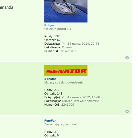
commandu
Kobys
Opiekun profilu FB
Posty:
132
Obrazki:
62
Dołączył(a):
Pn, 24 marca 2014, 22:48
Lokalizacja:
Żuławy
Numer GG:
51496701
Senator
Mający coś do powiedzenia
Posty:
217
Obrazki:
148
Dołączył(a):
Pn, 4 czerwca 2012, 11:49
Lokalizacja:
Okolice Tczewa/pomorskie
Numer GG:
2241096
FotoFan
Zaczynający przygodę
Posty:
37
Obrazki:
9