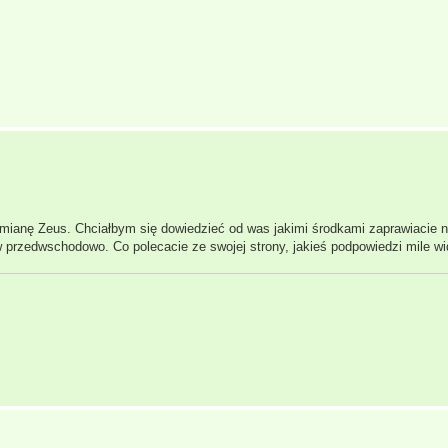
ianę Zeus. Chciałbym się dowiedzieć od was jakimi środkami zaprawiacie na
 przedwschodowo. Co polecacie ze swojej strony, jakieś podpowiedzi mile wi