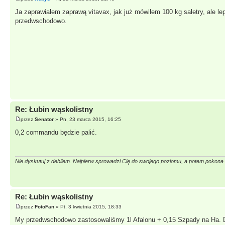
Ja zaprawiałem zaprawą vitavax, jak już mówiłem 100 kg saletry, ale le
przedwschodowo.
Re: Łubin wąskolistny
przez
Senator
» Pn, 23 marca 2015, 16:25
0,2 commandu będzie palić.
Nie dyskutuj z debilem. Najpierw sprowadzi Cię do swojego poziomu, a potem pokon
Re: Łubin wąskolistny
przez
FotoFan
» Pt, 3 kwietnia 2015, 18:33
My przedwschodowo zastosowaliśmy 1l Afalonu + 0,15 Szpady na Ha. Dr