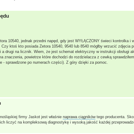
pędu
ora 10540, jednak przedni napęd, gdy jest WYŁĄCZONY świeci kontrolka i w
. Czy ktoś kto posiada Zetora 10540, 9540 lub 8540 mógłby wrzucić zdjęcia 
 a drugi na licznik. Wiem, że jest schemat elektryczny w instrukcji obsługi al
ma znaczenia, powietrze które dochodzi do rozdzielacza z cewką sprawdziłem
ne - sprawdzone po numerach części). Z góry dzięki za pomoc.
u
nośląskiej firmy Jaskot jest właśnie
naprawa ciągników
tego producenta. Skon
ich liczyć na kompleksową diagnostykę i wysoką jakość każdej przeprowadz