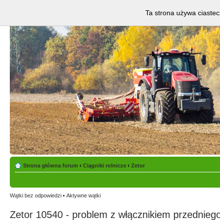
Ta strona używa ciastec
Strona główna forum
‹
Ciągniki rolnicze
‹
Zetor
Wątki bez odpowiedzi
•
Aktywne wątki
Zetor 10540 - problem z włącznikiem przednieg