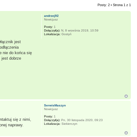
Posty: 2 • Strona
1
z
1
andrzej92
Nowicjusz
Posty:
1
Dołączył(a):
N, 8 września 2019, 10:59
Lokalizacja:
Gostyń
łącznik jest
podłączenia
e nie do końca się
 jest dobrze
SerwisMaszyn
Nowicjusz
Posty:
1
taktuj się z nimi,
Dołączył(a):
Pn, 30 listopada 2020, 09:23
Lokalizacja:
Siekierczyn
onej naprawy.