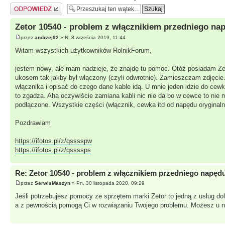
Odpowiedz
Zetor 10540 - problem z włącznikiem przedniego na
przez
andrzej92
» N, 8 września 2019, 11:44
Witam wszystkich użytkowników RolnikForum,
jestem nowy, ale mam nadzieje, że znajdę tu pomoc. Otóż posiadam Zet
ukosem tak jakby był włączony (czyli odwrotnie). Zamieszczam zdjęcie
włącznika i opisać do czego dane kable idą. U mnie jeden idzie do cewki
to zgadza. Aha oczywiście zamiana kabli nic nie da bo w cewce to nie 
podłączone. Wszystkie części (włącznik, cewka itd od napędu oryginal
Pozdrawiam
https://ifotos.pl/z/qsssspw
https://ifotos.pl/z/qssssps
Re: Zetor 10540 - problem z włącznikiem przedniego napęd
przez
SerwisMaszyn
» Pn, 30 listopada 2020, 09:29
Jeśli potrzebujesz pomocy ze sprzętem marki Zetor to jedną z usług dol
a z pewnością pomogą Ci w rozwiązaniu Twojego problemu. Możesz u n