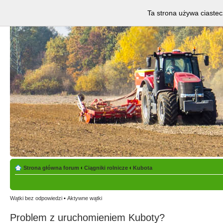
Ta strona używa ciastec
Strona główna forum
‹
Ciągniki rolnicze
‹
Kubota
Wątki bez odpowiedzi
•
Aktywne wątki
Problem z uruchomieniem Kuboty?