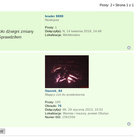
Posty: 2 • Strona
1
z
1
brader 8888
Nowicjusz
Posty:
1
oło dźwigni zmiany
Dołączył(a):
N, 14 kwietnia 2019, 14:48
Lokalizacja:
Werbkowice
 Sprawdziłem
Stasiek_84
Mający coś do powiedzenia
Posty:
185
Obrazki:
76
Dołączył(a):
Wt, 29 stycznia 2013, 10:51
Lokalizacja:
Warmia i mazury, powiat Olsztyn
Numer GG:
1561556