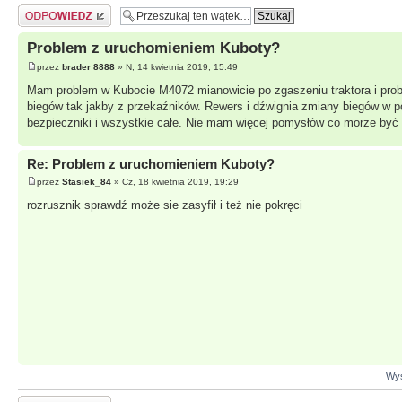
Odpowiedz
Problem z uruchomieniem Kuboty?
przez
brader 8888
» N, 14 kwietnia 2019, 15:49
Mam problem w Kubocie M4072 mianowicie po zgaszeniu traktora i probi
biegów tak jakby z przekaźników. Rewers i dźwignia zmiany biegów w p
bezpieczniki i wszystkie całe. Nie mam więcej pomysłów co morze być
Re: Problem z uruchomieniem Kuboty?
przez
Stasiek_84
» Cz, 18 kwietnia 2019, 19:29
rozrusznik sprawdź może sie zasyfił i też nie pokręci
Wyś
Odpowiedz