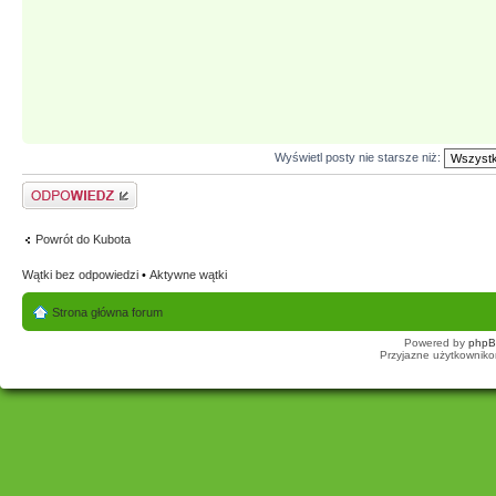
Wyświetl posty nie starsze niż:
Odpowiedz
Powrót do Kubota
Wątki bez odpowiedzi
•
Aktywne wątki
Strona główna forum
Powered by
php
Przyjazne użytkowniko