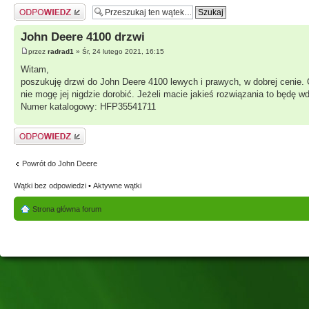
Odpowiedz
John Deere 4100 drzwi
przez
radrad1
» Śr, 24 lutego 2021, 16:15
Witam,
poszukuję drzwi do John Deere 4100 lewych i prawych, w dobrej cenie. 
nie mogę jej nigdzie dorobić. Jeżeli macie jakieś rozwiązania to będę w
Numer katalogowy: HFP35541711
Odpowiedz
Powrót do John Deere
Wątki bez odpowiedzi
•
Aktywne wątki
Strona główna forum