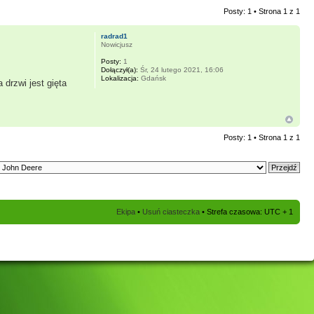
Posty: 1 • Strona
1
z
1
radrad1
Nowicjusz
Posty:
1
Dołączył(a):
Śr, 24 lutego 2021, 16:06
Lokalizacja:
Gdańsk
drzwi jest gięta
Posty: 1 • Strona
1
z
1
Ekipa
•
Usuń ciasteczka
• Strefa czasowa: UTC + 1