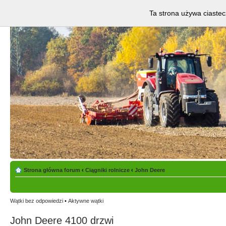
Ta strona używa ciastec
Strona główna forum
‹
Ciągniki rolnicze
‹
John Deere
Wątki bez odpowiedzi
•
Aktywne wątki
John Deere 4100 drzwi