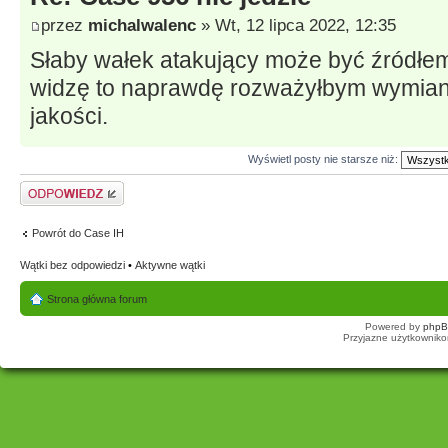
przez
michalwalenc
» Wt, 12 lipca 2022, 12:35
Słaby wałek atakujący może być źródłem
widzę to naprawdę rozważyłbym wymianę 
jakości.
Wyświetl posty nie starsze niż:
Odpowiedz
Powrót do Case IH
Wątki bez odpowiedzi
•
Aktywne wątki
Strona główna forum
Powered by
php
Przyjazne użytkowniko