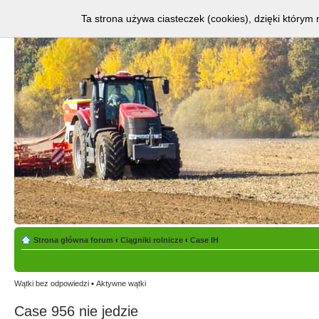
Ta strona używa ciasteczek (cookies), dzięki którym 
Strona główna forum
‹
Ciągniki rolnicze
‹
Case IH
Wątki bez odpowiedzi
•
Aktywne wątki
Case 956 nie jedzie