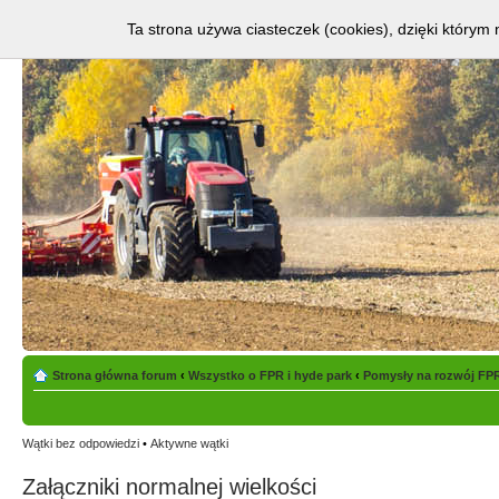
Ta strona używa ciasteczek (cookies), dzięki którym 
Strona główna forum
‹
Wszystko o FPR i hyde park
‹
Pomysły na rozwój FP
Wątki bez odpowiedzi
•
Aktywne wątki
Załączniki normalnej wielkości