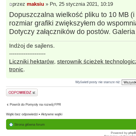
przez
maksiu
» Pn, 25 stycznia 2021, 10:19
Dopuszczalna wielkość pliku to 10 MB (i 
rozmiar grafiki zwiększyłem do wspomn
Dotyczy załączników do postów. Galeria 
Indżoj de sajlens.
--------------------
Liczniki hektarów
,
sterownik ścieżek technologi
tronic
.
Wyświetl posty nie starsze niż:
Odpowiedz
Powrót do Pomysły na rozwój FPR
Wątki bez odpowiedzi
•
Aktywne wątki
Strona główna forum
Powered by
php