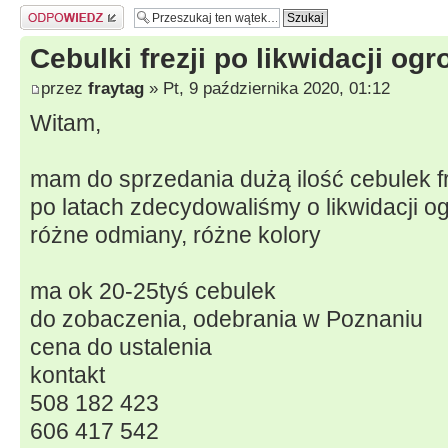
Odpowiedz
Cebulki frezji po likwidacji og
przez
fraytag
» Pt, 9 października 2020, 01:12
Witam,
mam do sprzedania dużą ilość cebulek fr
po latach zdecydowaliśmy o likwidacji o
różne odmiany, różne kolory
ma ok 20-25tyś cebulek
do zobaczenia, odebrania w Poznaniu
cena do ustalenia
kontakt
508 182 423
606 417 542