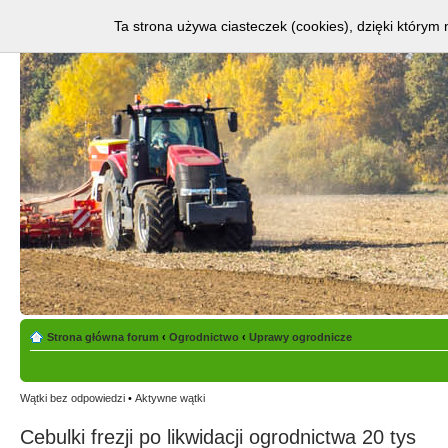
Ta strona używa ciasteczek (cookies), dzięki którym 
Strona główna forum
‹
Ogrodnictwo
‹
Uprawy ogrodnicze
Wątki bez odpowiedzi
•
Aktywne wątki
Cebulki frezji po likwidacji ogrodnictwa 20 tys