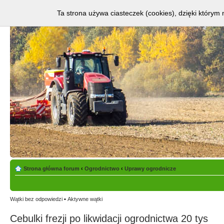
Ta strona używa ciasteczek (cookies), dzięki którym 
Strona główna forum
‹
Ogrodnictwo
‹
Uprawy ogrodnicze
Wątki bez odpowiedzi
•
Aktywne wątki
Cebulki frezji po likwidacji ogrodnictwa 20 tys