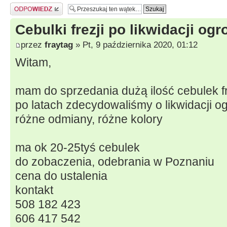
Odpowiedz
Cebulki frezji po likwidacji og
przez
fraytag
» Pt, 9 października 2020, 01:12
Witam,
mam do sprzedania dużą ilość cebulek fr
po latach zdecydowaliśmy o likwidacji o
różne odmiany, różne kolory
ma ok 20-25tyś cebulek
do zobaczenia, odebrania w Poznaniu
cena do ustalenia
kontakt
508 182 423
606 417 542