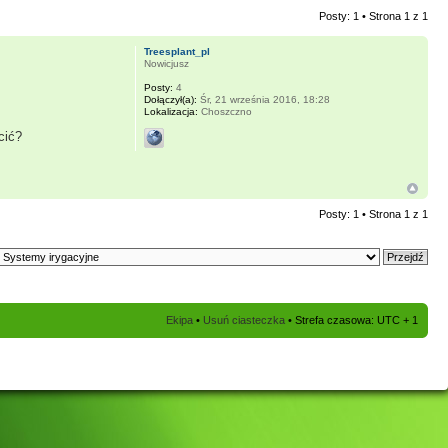
Posty: 1 • Strona
1
z
1
Treesplant_pl
Nowicjusz
Posty:
4
Dołączył(a):
Śr, 21 września 2016, 18:28
Lokalizacja:
Choszczno
cić?
Posty: 1 • Strona
1
z
1
Ekipa
•
Usuń ciasteczka
• Strefa czasowa: UTC + 1