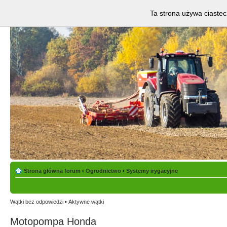
Ta strona używa ciastec
Strona główna forum
‹
Ogrodnictwo
‹
Systemy irygacyjne
Wątki bez odpowiedzi
•
Aktywne wątki
Motopompa Honda