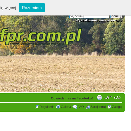
ię więcej
Rozumiem
Wyszukiwanie zaawansowane
Odwiedź nas na Faceboku!
Regulamin
Galeria
FAQ
Zarejestruj
Zaloguj