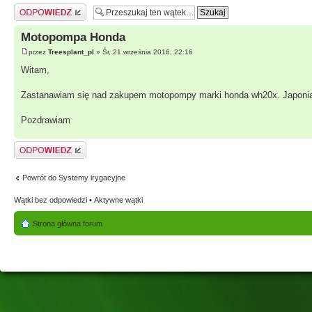
Odpowiedz
Motopompa Honda
przez
Treesplant_pl
» Śr, 21 września 2016, 22:16
Witam,
Zastanawiam się nad zakupem motopompy marki honda wh20x. Japonia t
Pozdrawiam
Odpowiedz
Powrót do Systemy irygacyjne
Wątki bez odpowiedzi
•
Aktywne wątki
Strona główna forum