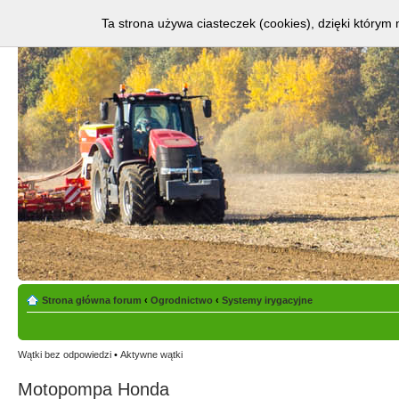
Ta strona używa ciasteczek (cookies), dzięki którym 
Strona główna forum
‹
Ogrodnictwo
‹
Systemy irygacyjne
Wątki bez odpowiedzi
•
Aktywne wątki
Motopompa Honda