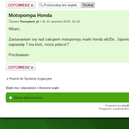
Odpowiedz
Motopompa Honda
przez
Treesplant_pl
» Śr, 21 września 2016, 22:16
Witam,
Zastanawiam się nad zakupem motopompy marki honda wh20x. Japonia t
naprawdę ? ma ktoś, może polecić?
Pozdrawiam
Odpowiedz
Powrót do Systemy irygacyjne
Wątki bez odpowiedzi
•
Aktywne wątki
Strona główna forum
Powered by
php
Przyjazne użytkowniko