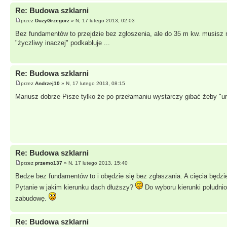
Re: Budowa szklarni
przez
DuzyGrzegorz
» N, 17 lutego 2013, 02:03
Bez fundamentów to przejdzie bez zgłoszenia, ale do 35 m kw. musisz m
"życzliwy inaczej" podkabluje ...
Re: Budowa szklarni
przez
Andrzej10
» N, 17 lutego 2013, 08:15
Mariusz dobrze Pisze tylko że po przełamaniu wystarczy gibać żeby "u
Re: Budowa szklarni
przez
przemo137
» N, 17 lutego 2013, 15:40
Bedze bez fundamentów to i obędzie się bez zgłaszania. A cięcia będzie
Pytanie w jakim kierunku dach dłuższy?
Do wyboru kierunki południo
zabudowę.
Re: Budowa szklarni