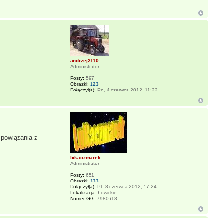
andrzej2110
Administrator
Posty:
597
Obrazki:
123
Dołączył(a):
Pn, 4 czerwca 2012, 11:22
 powiązania z
lukaczmarek
Administrator
Posty:
651
Obrazki:
333
Dołączył(a):
Pt, 8 czerwca 2012, 17:24
Lokalizacja:
Łowickie
Numer GG:
7980618