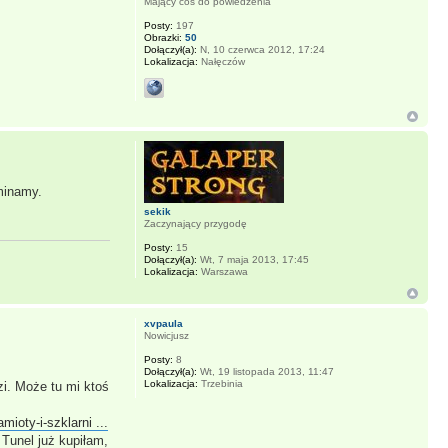
Mający coś do powiedzenia
Posty:
197
Obrazki:
50
Dołączył(a):
N, 10 czerwca 2012, 17:24
Lokalizacja:
Nałęczów
minamy.
sekik
Zaczynający przygodę
Posty:
15
Dołączył(a):
Wt, 7 maja 2013, 17:45
Lokalizacja:
Warszawa
xvpaula
Nowicjusz
Posty:
8
Dołączył(a):
Wt, 19 listopada 2013, 11:47
Lokalizacja:
Trzebinia
i. Może tu mi ktoś
mioty-i-szklarni ...
Tunel już kupiłam,