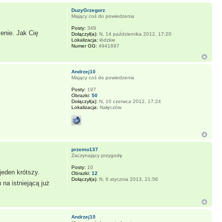
DuzyGrzegorz
Mający coś do powiedzenia
Posty:
349
enie. Jak Cię
Dołączył(a):
N, 14 października 2012, 17:20
Lokalizacja:
łódzkie
Numer GG:
4941697
Andrzej10
Mający coś do powiedzenia
Posty:
197
Obrazki:
50
Dołączył(a):
N, 10 czerwca 2012, 17:24
Lokalizacja:
Nałęczów
przemo137
Zaczynający przygodę
Posty:
10
jeden krótszy.
Obrazki:
12
Dołączył(a):
N, 6 stycznia 2013, 21:56
na istniejącą już
Andrzej10