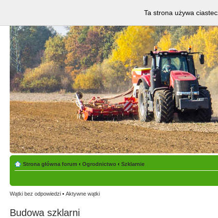
Ta strona używa ciastec
Strona główna forum
‹
Ogrodnictwo
‹
Szklarnie
Wątki bez odpowiedzi
•
Aktywne wątki
Budowa szklarni