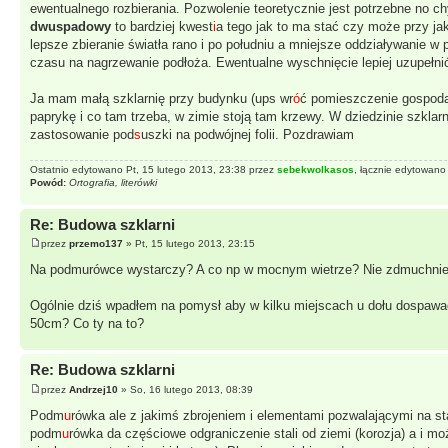
ewentualnego rozbierania. Pozwolenie teoretycznie jest potrzebne no c
dwuspadowy
to bardziej kwest
i
a tego jak to ma stać czy może przy jak
lepsze zbieranie światła rano i po południu a mniejsze oddziaływanie 
czasu na nagrzewanie podłoża. Ewentualne wyschnięcie lepiej uzupełni
Ja mam małą szklarnię przy budynku (ups wr
ó
ć pomieszczenie gospod
paprykę i co tam trzeba, w zimie stoją tam krzewy. W dziedzinie szklar
zastosowanie pod
s
uszki na podwójnej folii. Pozdrawiam
Ostatnio edytowano Pt, 15 lutego 2013, 23:38 przez
sebekwolkasos
, łącznie edytowano
Powód:
Ortografia, literówki
Re: Budowa szklarni
przez
przemo137
» Pt, 15 lutego 2013, 23:15
Na podmurówce wystarczy? A co np w mocnym wietrze? Nie zdmuchnie ta
Ogólnie dziś wpadłem na pomysł aby w kilku miejscach u dołu dospawać 
50cm? Co ty na to?
Re: Budowa szklarni
przez
Andrzej10
» So, 16 lutego 2013, 08:39
Podm
u
rówka ale z jakimś zbrojeniem i elementami pozwalającymi na s
podm
u
rówka da częściowe odgraniczenie stali od ziemi (korozja) a i moż