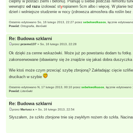
cieplny w postaci ziemi i betonu). Planuję u siebie podczas remontu tu
wewnątrz
od razu
izolować st
y
ropianem 5cm albo i więcej. W planie te
dzień i wolniejsze studzenie w nocy (zdrowsza atmosfera dla roślin be
Ostatnio edytowano So, 16 lutego 2013, 22:27 przez
sebekwolkasos
, łącznie edytowano
Powód:
Ortografia, literówki
Re: Budowa szklarni
przez
przemo137
» So, 16 lutego 2013, 22:28
Ok dzięki za cenne wskazówki. Może już po powstaniu dodam tu fotkę
zakonserwowane (obawiamy się że znajdzie się jakaś dobra duszyczk
Wie ktoś może czym przeciąć szybę zbrojoną? Zakładając cięcie szlifie
drucikach w szybie
Ostatnio edytowano N, 17 lutego 2013, 00:10 przez
sebekwolkasos
, łącznie edytowano 
Powód:
Literówki
Re: Budowa szklarni
przez
Mariusz x
» So, 16 lutego 2013, 22:54
Słyszałem, że szkło zbrojone tnie się zwykłym nożem do szkła. Nacina