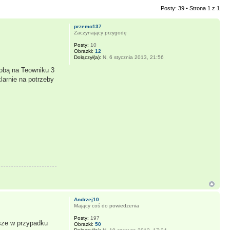
Posty: 39 • Strona
1
z
1
przemo137
Zaczynający przygodę
Posty:
10
Obrazki:
12
Dołączył(a):
N, 6 stycznia 2013, 21:56
sobą na Teowniku 3
larnie na potrzeby
Andrzej10
Mający coś do powiedzenia
Posty:
197
jsze w przypadku
Obrazki:
50