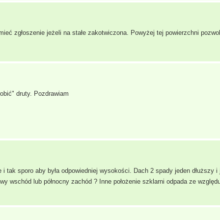
ieć zgłoszenie jeżeli na stałe zakotwiczona. Powyżej tej powierzchni pozwol
robić" druty. Pozdrawiam
 i tak sporo aby była odpowiedniej wysokości. Dach 2 spady jeden dłuższy i 
wy wschód lub północny zachód ? Inne położenie szklarni odpada ze względu 