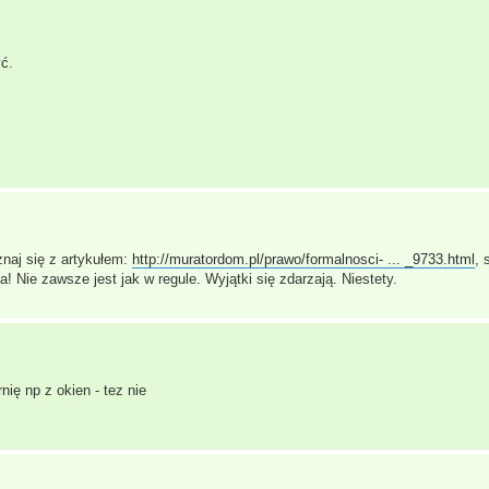
ć.
naj się z artykułem:
http://muratordom.pl/prawo/formalnosci- ... _9733.html
,
! Nie zawsze jest jak w regule. Wyjątki się zdarzają. Niestety.
ię np z okien - tez nie