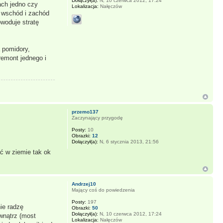
Dołączył(a):
N, 10 czerwca 2012, 17:24
ch jedno czy
Lokalizacja:
Nałęczów
 wschód i zachód
owoduje stratę
a pomidory,
remont jednego i
przemo137
Zaczynający przygodę
Posty:
10
Obrazki:
12
Dołączył(a):
N, 6 stycznia 2013, 21:56
ać w ziemie tak ok
Andrzej10
Mający coś do powiedzenia
Posty:
197
ie radzę
Obrazki:
50
Dołączył(a):
N, 10 czerwca 2012, 17:24
wnątrz (most
Lokalizacja:
Nałęczów