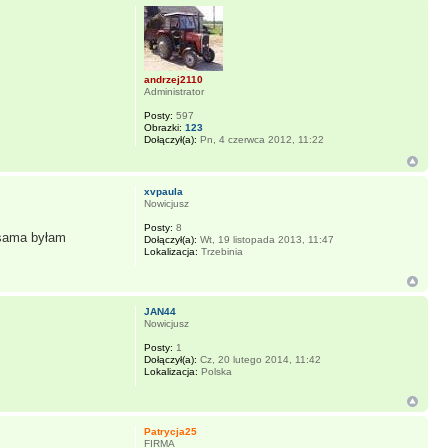
andrzej2110
Administrator
Posty:
597
Obrazki:
123
Dołączył(a):
Pn, 4 czerwca 2012, 11:22
xvpaula
Nowicjusz
Posty:
8
 sama byłam
Dołączył(a):
Wt, 19 listopada 2013, 11:47
Lokalizacja:
Trzebinia
JAN44
Nowicjusz
Posty:
1
Dołączył(a):
Cz, 20 lutego 2014, 11:42
Lokalizacja:
Polska
Patrycja25
FIRMA