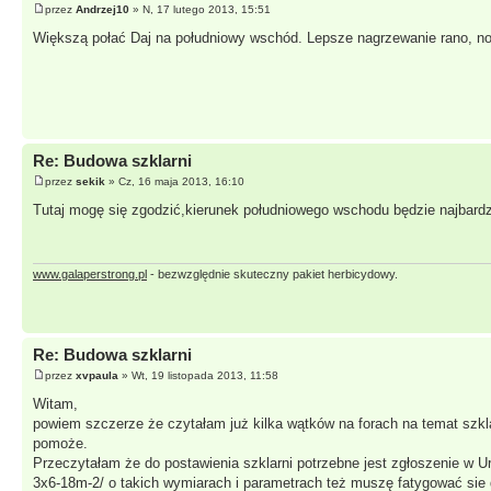
przez
Andrzej10
» N, 17 lutego 2013, 15:51
Większą połać Daj na południowy wschód. Lepsze nagrzewanie rano, no 
Re: Budowa szklarni
przez
sekik
» Cz, 16 maja 2013, 16:10
Tutaj mogę się zgodzić,kierunek południowego wschodu będzie najbardz
www.galaperstrong.pl
- bezwzględnie skuteczny pakiet herbicydowy.
Re: Budowa szklarni
przez
xvpaula
» Wt, 19 listopada 2013, 11:58
Witam,
powiem szczerze że czytałam już kilka wątków na forach na temat szkla
pomoże.
Przeczytałam że do postawienia szklarni potrzebne jest zgłoszenie w U
3x6-18m-2/
o takich wymiarach i parametrach też muszę fatygować sie