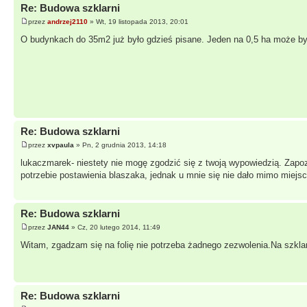
Re: Budowa szklarni
przez
andrzej2110
» Wt, 19 listopada 2013, 20:01
O budynkach do 35m2 już było gdzieś pisane. Jeden na 0,5 ha może by
Re: Budowa szklarni
przez
xvpaula
» Pn, 2 grudnia 2013, 14:18
lukaczmarek- niestety nie mogę zgodzić się z twoją wypowiedzią. Zapoz
potrzebie postawienia blaszaka, jednak u mnie się nie dało mimo miejsca
Re: Budowa szklarni
przez
JAN44
» Cz, 20 lutego 2014, 11:49
Witam, zgadzam się na folię nie potrzeba żadnego zezwolenia.Na szklarn
Re: Budowa szklarni