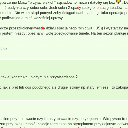
hyba ze nie Masz "przyjacielskich" sąsiadów to może i
dałoby
się bez
. Da
imś budynku czy sobie solo. Jeśli solo i 2 spa
d
y radzę or
ien
tację spadów na
w południe. Nie wiem skąd pomysł żeby ściągać dach na zimę, taka operacja p
ć podlewając a mieć wcześniej uprawy.
arcze p
rz
eszkolone(kwest
i
a działu specjalnego rolnictwa i US)) i wystarczy n
ni jestem niezbyt obeznany, wolę zdecydowanie tunele. Na ten sezon planuję 
 1 raz
kiej konstrukcji niczym nie przytwierdzonej?
jakiś pręt lub coś podobnego a z drugiej strony np stary lemiesz i to zakop
tabilne przymocowanie czy to przyspawanie czy przykręcenie. Wkopywać to n
na przy okazji zrobić izolację termiczną np st
y
ropianem przyklejonym od we