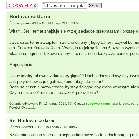
Odpowiedz
Budowa szklarni
przez
przemo137
» Cz, 14 lutego 2013, 23:55
Witam. Jeśli temat znajduje się w złej zakładce przepraszam i proszę o 
Jakiś czas temu zakupiłem szklane ekrany ( będę tak to nazywał bo n
cm. Dookoła Kątownik 3 cm. Wygląda to
jakby
ściana 6 szyb o wymiar
własne do ogrodu. Takowe ekrany można z sobą łączyć za pomocą spa
Moje pytania:
Jak
miałaby
takowa szklarnia wyglądać? Dach jednospadowy czy dwus
Jak przymocować już gotową konstrukcje do ziemi?
Dach na sezon zimowy trzeba
byłoby
ściągać aby gleba wewnątrz nie w
Czy na takie coś muszę mieć jakieś pozwolenie?
Ostatnio edytowano Pt, 15 lutego 2013, 00:40 przez
sebekwolkasos
, łącznie edytowano
Powód:
Ortografia
Re: Budowa szklarni
przez
Andrzej10
» Pt, 15 lutego 2013, 08:47
Szklarnia powinna stać na jakiejś podm
u
rówce bo to jednak parę kg ma.