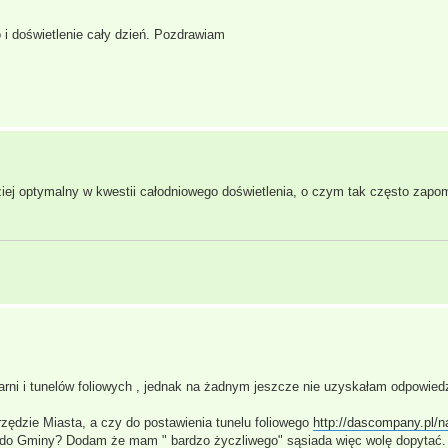
i doświetlenie cały dzień. Pozdrawiam
iej optymalny w kwestii całodniowego doświetlenia, o czym tak często zapo
rni i tunelów foliowych , jednak na żadnym jeszcze nie uzyskałam odpowiedz
rzędzie Miasta, a czy do postawienia tunelu foliowego
http://dascompany.pl/na
 do Gminy? Dodam że mam " bardzo życzliwego" sąsiada więc wolę dopytać. 