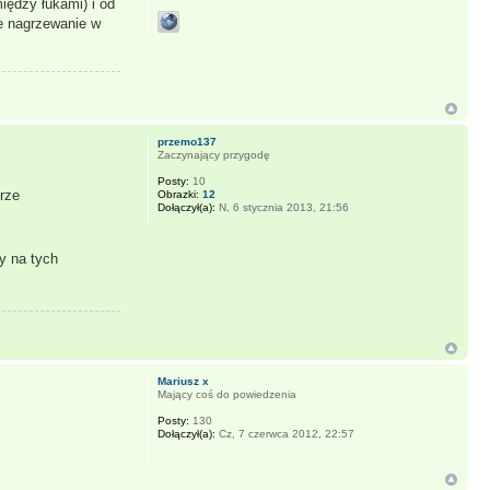
iędzy łukami) i od
ze nagrzewanie w
przemo137
Zaczynający przygodę
Posty:
10
rze
Obrazki:
12
Dołączył(a):
N, 6 stycznia 2013, 21:56
y na tych
Mariusz x
Mający coś do powiedzenia
Posty:
130
Dołączył(a):
Cz, 7 czerwca 2012, 22:57