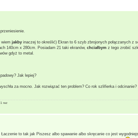
przeniesienie.
ie wiem
jakby
inaczej to określić) Ekran to 6 szyb zbrojonych połączanych z 
ach 140cm x 280cm. Posiadam 21 taki ekranów,
chciałbym
z tego zrobić szk
wów gdyż to metal.
padowy? Jak lepiej?
yschła za mocno. Jak rozwiązać ten problem? Co rok szlifierka i odcinanie?
 1 raz
 Łaczenie to tak jak Piszesz albo spawanie albo skręcanie co jest wygodnie