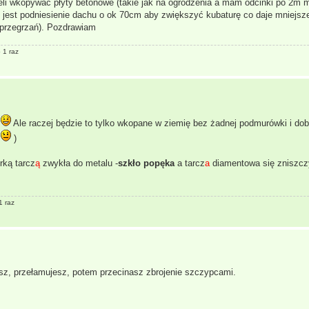
neli wkopywać płyty betonowe (takie jak na ogrodzenia a mam odcinki po 2m m
ż jest podniesienie dachu o ok 70cm aby zwiększyć kubaturę co daje mniejs
z przegrzań). Pozdrawiam
 1 raz
.
Ale raczej będzie to tylko wkopane w ziemię bez żadnej podmurówki i dob
a
)
rką tarcz
ą
zwykła do metalu -
szkło
popęka
a tarcz
a
diamentowa się zniszcz
1 raz
sz, przełamujesz, potem przecinasz zbrojenie szczypcami.