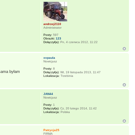
andrzej2110
Administrator
Posty:
597
Obrazki:
123
Dołączył(a):
Pn, 4 czerwca 2012, 11:22
xvpaula
Nowicjusz
Posty:
8
 sama byłam
Dołączył(a):
Wt, 19 listopada 2013, 11:47
Lokalizacja:
Trzebinia
JAN44
Nowicjusz
Posty:
1
Dołączył(a):
Cz, 20 lutego 2014, 11:42
Lokalizacja:
Polska
Patrycja25
FIRMA