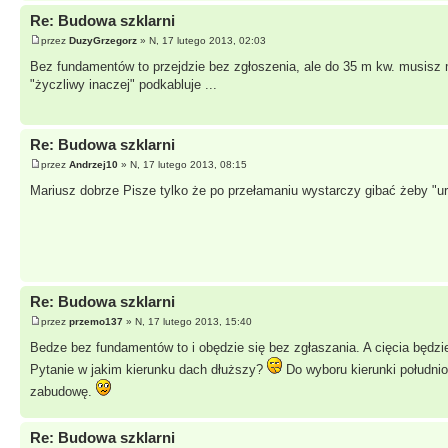
Re: Budowa szklarni
przez
DuzyGrzegorz
» N, 17 lutego 2013, 02:03
Bez fundamentów to przejdzie bez zgłoszenia, ale do 35 m kw. musisz m
"życzliwy inaczej" podkabluje ...
Re: Budowa szklarni
przez
Andrzej10
» N, 17 lutego 2013, 08:15
Mariusz dobrze Pisze tylko że po przełamaniu wystarczy gibać żeby "u
Re: Budowa szklarni
przez
przemo137
» N, 17 lutego 2013, 15:40
Bedze bez fundamentów to i obędzie się bez zgłaszania. A cięcia będzie
Pytanie w jakim kierunku dach dłuższy?
Do wyboru kierunki południo
zabudowę.
Re: Budowa szklarni