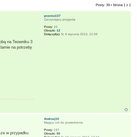
Posty: 39 • Strona
1
z
1
przemo137
Zaczynający przygodę
Posty:
10
Obrazki:
12
Dołączył(a):
N, 6 stycznia 2013, 21:56
sobą na Teowniku 3
larnie na potrzeby
Andrzej10
Mający coś do powiedzenia
Posty:
197
jsze w przypadku
Obrazki:
50