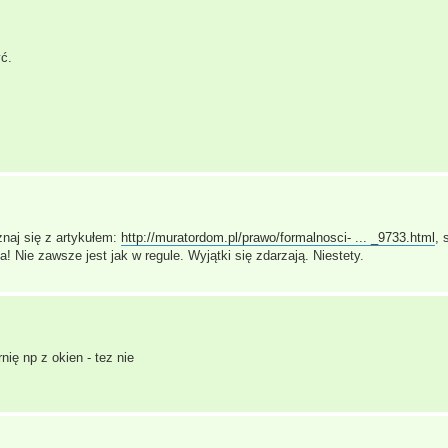
ć.
naj się z artykułem:
http://muratordom.pl/prawo/formalnosci- ... _9733.html
,
! Nie zawsze jest jak w regule. Wyjątki się zdarzają. Niestety.
ię np z okien - tez nie