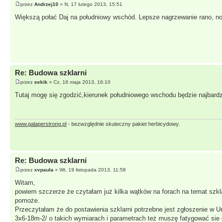
przez
Andrzej10
» N, 17 lutego 2013, 15:51
Większą połać Daj na południowy wschód. Lepsze nagrzewanie rano, no 
Re: Budowa szklarni
przez
sekik
» Cz, 16 maja 2013, 16:10
Tutaj mogę się zgodzić,kierunek południowego wschodu będzie najbardz
www.galaperstrong.pl
- bezwzględnie skuteczny pakiet herbicydowy.
Re: Budowa szklarni
przez
xvpaula
» Wt, 19 listopada 2013, 11:58
Witam,
powiem szczerze że czytałam już kilka wątków na forach na temat szkla
pomoże.
Przeczytałam że do postawienia szklarni potrzebne jest zgłoszenie w U
3x6-18m-2/
o takich wymiarach i parametrach też muszę fatygować sie