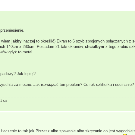
przeniesienie.
ie wiem
jakby
inaczej to określić) Ekran to 6 szyb zbrojonych połączanych z 
ach 140cm x 280cm. Posiadam 21 taki ekranów,
chciałbym
z tego zrobić szk
wów gdyż to metal.
padowy? Jak lepiej?
yschła za mocno. Jak rozwiązać ten problem? Co rok szlifierka i odcinanie?
 1 raz
 Łaczenie to tak jak Piszesz albo spawanie albo skręcanie co jest wygodnie