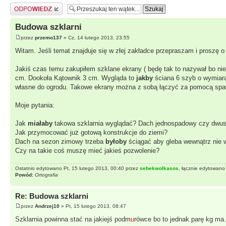
Odpowiedz
Budowa szklarni
przez
przemo137
» Cz, 14 lutego 2013, 23:55
Witam. Jeśli temat znajduje się w złej zakładce przepraszam i proszę o 
Jakiś czas temu zakupiłem szklane ekrany ( będę tak to nazywał bo n
cm. Dookoła Kątownik 3 cm. Wygląda to
jakby
ściana 6 szyb o wymiar
własne do ogrodu. Takowe ekrany można z sobą łączyć za pomocą spa
Moje pytania:
Jak
miałaby
takowa szklarnia wyglądać? Dach jednospadowy czy dwus
Jak przymocować już gotową konstrukcje do ziemi?
Dach na sezon zimowy trzeba
byłoby
ściągać aby gleba wewnątrz nie w
Czy na takie coś muszę mieć jakieś pozwolenie?
Ostatnio edytowano Pt, 15 lutego 2013, 00:40 przez
sebekwolkasos
, łącznie edytowano
Powód:
Ortografia
Re: Budowa szklarni
przez
Andrzej10
» Pt, 15 lutego 2013, 08:47
Szklarnia powinna stać na jakiejś podm
u
rówce bo to jednak parę kg ma.