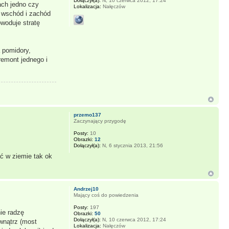
Dołączył(a):
N, 10 czerwca 2012, 17:24
ch jedno czy
Lokalizacja:
Nałęczów
 wschód i zachód
owoduje stratę
a pomidory,
remont jednego i
przemo137
Zaczynający przygodę
Posty:
10
Obrazki:
12
Dołączył(a):
N, 6 stycznia 2013, 21:56
ać w ziemie tak ok
Andrzej10
Mający coś do powiedzenia
Posty:
197
ie radzę
Obrazki:
50
Dołączył(a):
N, 10 czerwca 2012, 17:24
wnątrz (most
Lokalizacja:
Nałęczów