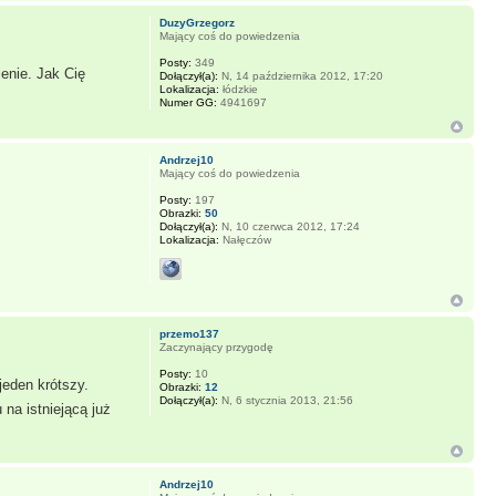
DuzyGrzegorz
Mający coś do powiedzenia
Posty:
349
enie. Jak Cię
Dołączył(a):
N, 14 października 2012, 17:20
Lokalizacja:
łódzkie
Numer GG:
4941697
Andrzej10
Mający coś do powiedzenia
Posty:
197
Obrazki:
50
Dołączył(a):
N, 10 czerwca 2012, 17:24
Lokalizacja:
Nałęczów
przemo137
Zaczynający przygodę
Posty:
10
jeden krótszy.
Obrazki:
12
Dołączył(a):
N, 6 stycznia 2013, 21:56
na istniejącą już
Andrzej10