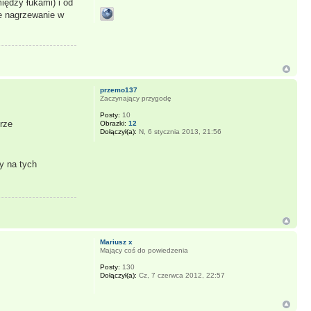
iędzy łukami) i od
ze nagrzewanie w
przemo137
Zaczynający przygodę
Posty:
10
rze
Obrazki:
12
Dołączył(a):
N, 6 stycznia 2013, 21:56
y na tych
Mariusz x
Mający coś do powiedzenia
Posty:
130
Dołączył(a):
Cz, 7 czerwca 2012, 22:57