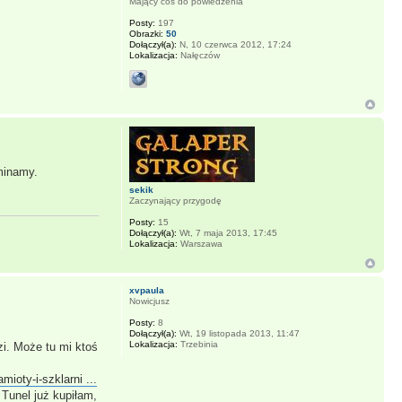
Mający coś do powiedzenia
Posty:
197
Obrazki:
50
Dołączył(a):
N, 10 czerwca 2012, 17:24
Lokalizacja:
Nałęczów
minamy.
sekik
Zaczynający przygodę
Posty:
15
Dołączył(a):
Wt, 7 maja 2013, 17:45
Lokalizacja:
Warszawa
xvpaula
Nowicjusz
Posty:
8
Dołączył(a):
Wt, 19 listopada 2013, 11:47
Lokalizacja:
Trzebinia
i. Może tu mi ktoś
mioty-i-szklarni ...
Tunel już kupiłam,