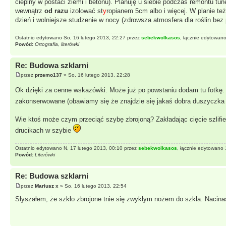
cieplny w postaci ziemi i betonu). Planuję u siebie podczas remontu tu
wewnątrz
od razu
izolować st
y
ropianem 5cm albo i więcej. W planie te
dzień i wolniejsze studzenie w nocy (zdrowsza atmosfera dla roślin be
Ostatnio edytowano So, 16 lutego 2013, 22:27 przez
sebekwolkasos
, łącznie edytowano
Powód:
Ortografia, literówki
Re: Budowa szklarni
przez
przemo137
» So, 16 lutego 2013, 22:28
Ok dzięki za cenne wskazówki. Może już po powstaniu dodam tu fotkę
zakonserwowane (obawiamy się że znajdzie się jakaś dobra duszyczk
Wie ktoś może czym przeciąć szybę zbrojoną? Zakładając cięcie szlifie
drucikach w szybie
Ostatnio edytowano N, 17 lutego 2013, 00:10 przez
sebekwolkasos
, łącznie edytowano 
Powód:
Literówki
Re: Budowa szklarni
przez
Mariusz x
» So, 16 lutego 2013, 22:54
Słyszałem, że szkło zbrojone tnie się zwykłym nożem do szkła. Nacina