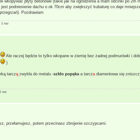
neli wkopywać płyty betonowe (takie jak na ogrodzenia a mam odcinki po 2m m
ż jest podniesienie dachu o ok 70cm aby zwiększyć kubaturę co daje mniejs
z przegrzań). Pozdrawiam
 1 raz
.
Ale raczej będzie to tylko wkopane w ziemię bez żadnej podmurówki i dob
a
)
rką tarcz
ą
zwykła do metalu -
szkło
popęka
a tarcz
a
diamentowa się zniszcz
1 raz
sz, przełamujesz, potem przecinasz zbrojenie szczypcami.