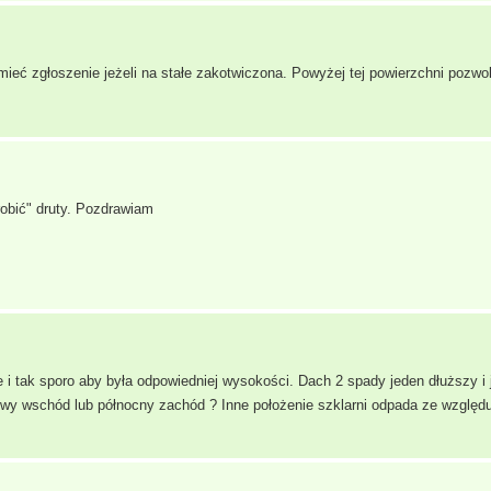
ieć zgłoszenie jeżeli na stałe zakotwiczona. Powyżej tej powierzchni pozwol
robić" druty. Pozdrawiam
 i tak sporo aby była odpowiedniej wysokości. Dach 2 spady jeden dłuższy i 
wy wschód lub północny zachód ? Inne położenie szklarni odpada ze względu 