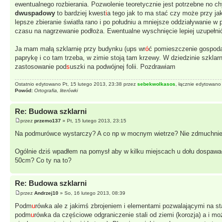
ewentualnego rozbierania. Pozwolenie teoretycznie jest potrzebne no c
dwuspadowy
to bardziej kwest
i
a tego jak to ma stać czy może przy jak
lepsze zbieranie światła rano i po południu a mniejsze oddziaływanie 
czasu na nagrzewanie podłoża. Ewentualne wyschnięcie lepiej uzupełni
Ja mam małą szklarnię przy budynku (ups wr
ó
ć pomieszczenie gospod
paprykę i co tam trzeba, w zimie stoją tam krzewy. W dziedzinie szklar
zastosowanie pod
s
uszki na podwójnej folii. Pozdrawiam
Ostatnio edytowano Pt, 15 lutego 2013, 23:38 przez
sebekwolkasos
, łącznie edytowano
Powód:
Ortografia, literówki
Re: Budowa szklarni
przez
przemo137
» Pt, 15 lutego 2013, 23:15
Na podmurówce wystarczy? A co np w mocnym wietrze? Nie zdmuchnie ta
Ogólnie dziś wpadłem na pomysł aby w kilku miejscach u dołu dospawać 
50cm? Co ty na to?
Re: Budowa szklarni
przez
Andrzej10
» So, 16 lutego 2013, 08:39
Podm
u
rówka ale z jakimś zbrojeniem i elementami pozwalającymi na s
podm
u
rówka da częściowe odgraniczenie stali od ziemi (korozja) a i moż