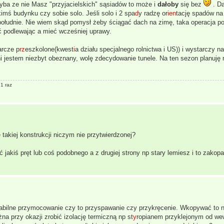
hyba ze nie Masz "przyjacielskich" sąsiadów to może i
dałoby
się bez
. Da
imś budynku czy sobie solo. Jeśli solo i 2 spa
d
y radzę or
ien
tację spadów na
w południe. Nie wiem skąd pomysł żeby ściągać dach na zimę, taka operacja p
ć podlewając a mieć wcześniej uprawy.
arcze p
rz
eszkolone(kwest
i
a działu specjalnego rolnictwa i US)) i wystarczy n
ni jestem niezbyt obeznany, wolę zdecydowanie tunele. Na ten sezon planuję 
 1 raz
kiej konstrukcji niczym nie przytwierdzonej?
jakiś pręt lub coś podobnego a z drugiej strony np stary lemiesz i to zakop
tabilne przymocowanie czy to przyspawanie czy przykręcenie. Wkopywać to n
na przy okazji zrobić izolację termiczną np st
y
ropianem przyklejonym od we