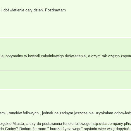
i doświetlenie cały dzień. Pozdrawiam
iej optymalny w kwestii całodniowego doświetlenia, o czym tak często zapo
rni i tunelów foliowych , jednak na żadnym jeszcze nie uzyskałam odpowiedz
rzędzie Miasta, a czy do postawienia tunelu foliowego
http://dascompany.pl/na
 do Gminy? Dodam że mam " bardzo życzliwego" sąsiada więc wolę dopytać. 