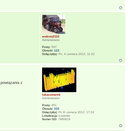
andrzej2110
Administrator
Posty:
597
Obrazki:
123
Dołączył(a):
Pn, 4 czerwca 2012, 11:22
 powiązania z
lukaczmarek
Administrator
Posty:
651
Obrazki:
333
Dołączył(a):
Pt, 8 czerwca 2012, 17:24
Lokalizacja:
Łowickie
Numer GG:
7980618