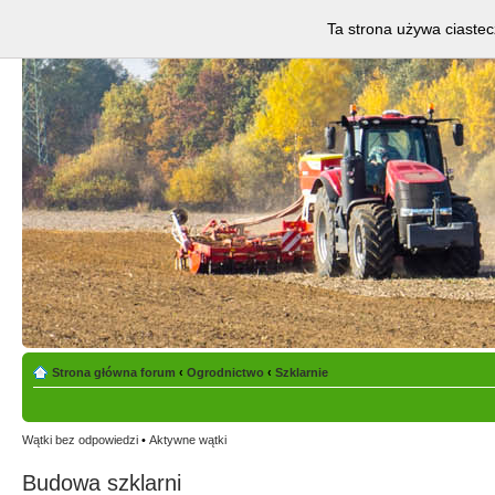
Ta strona używa ciastec
Strona główna forum
‹
Ogrodnictwo
‹
Szklarnie
Wątki bez odpowiedzi
•
Aktywne wątki
Budowa szklarni