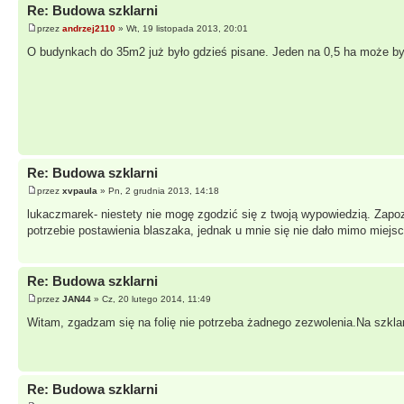
Re: Budowa szklarni
przez
andrzej2110
» Wt, 19 listopada 2013, 20:01
O budynkach do 35m2 już było gdzieś pisane. Jeden na 0,5 ha może by
Re: Budowa szklarni
przez
xvpaula
» Pn, 2 grudnia 2013, 14:18
lukaczmarek- niestety nie mogę zgodzić się z twoją wypowiedzią. Zapoz
potrzebie postawienia blaszaka, jednak u mnie się nie dało mimo miejsca
Re: Budowa szklarni
przez
JAN44
» Cz, 20 lutego 2014, 11:49
Witam, zgadzam się na folię nie potrzeba żadnego zezwolenia.Na szklarn
Re: Budowa szklarni