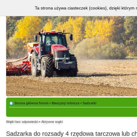
Ta strona używa ciasteczek (cookies), dzięki którym 
Strona główna forum
‹
Maszyny rolnicze
‹
Sadzarki
Wątki bez odpowiedzi
•
Aktywne wątki
Sadzarka do rozsady 4 rzędowa tarczowa lub 