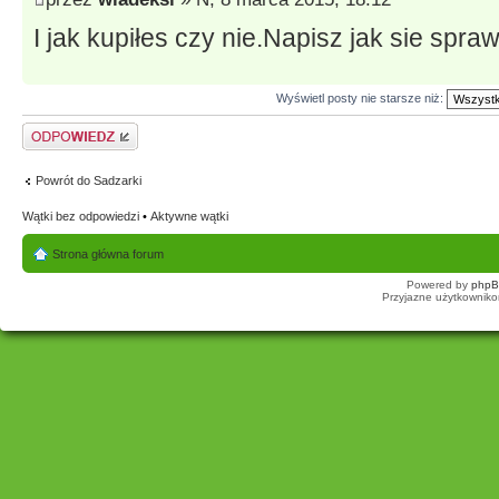
I jak kupiłes czy nie.Napisz jak sie spra
Wyświetl posty nie starsze niż:
Odpowiedz
Powrót do Sadzarki
Wątki bez odpowiedzi
•
Aktywne wątki
Strona główna forum
Powered by
php
Przyjazne użytkowniko