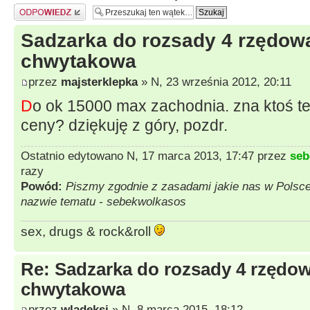
Odpowiedz
Sadzarka do rozsady 4 rzędow
chwytakowa
przez
majsterklepka
» N, 23 września 2012, 20:11
D
o ok 15000 max zachodnia. zna ktoś te
ceny? dziękuję z góry, pozdr.
Ostatnio edytowano N, 17 marca 2013, 17:47 przez
seb
razy
Powód:
Piszmy zgodnie z zasadami jakie nas w Polsce 
nazwie tematu - sebekwolkasos
sex, drugs & rock&roll
Re: Sadzarka do rozsady 4 rzędow
chwytakowa
przez
wladeksi
» N, 8 marca 2015, 18:12