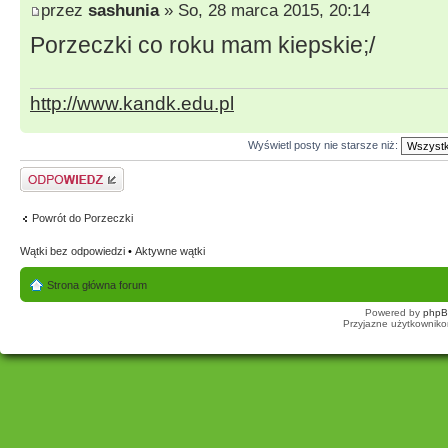
przez
sashunia
» So, 28 marca 2015, 20:14
Porzeczki co roku mam kiepskie;/
http://www.kandk.edu.pl
Wyświetl posty nie starsze niż:
Odpowiedz
Powrót do Porzeczki
Wątki bez odpowiedzi
•
Aktywne wątki
Strona główna forum
Powered by
php
Przyjazne użytkowniko