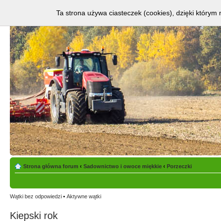
Ta strona używa ciasteczek (cookies), dzięki którym 
Strona główna forum
‹
Sadownictwo i owoce miękkie
‹
Porzeczki
Wątki bez odpowiedzi
•
Aktywne wątki
Kiepski rok