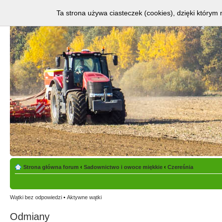
Ta strona używa ciasteczek (cookies), dzięki którym 
Strona główna forum
‹
Sadownictwo i owoce miękkie
‹
Czereśnia
Wątki bez odpowiedzi
•
Aktywne wątki
Odmiany