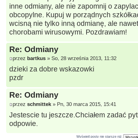
inne odmiany, ale nie zapomnij o zapyla
obcopylne. Kupuj w porządnych szkółkac
wcisną nie tylko inną odmianę, ale nawet
chorobami wirusowymi. Pozdrawiam!
Re: Odmiany
przez
bartkus
» So, 28 września 2013, 11:32
dzieki za dobre wskazowki
pzdr
Re: Odmiany
przez
schmittek
» Pn, 30 marca 2015, 15:41
Jestescie tu jeszcze.Chciałem zadać pyta
odpowie.
Wyświetl posty nie starsze niż: