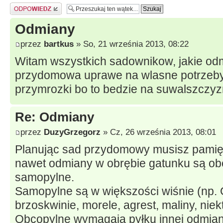
Odpowiedz
Odmiany
przez
bartkus
» So, 21 września 2013, 08:22
Witam wszystkich sadownikow, jakie od
przydomowa uprawe na wlasne potrzeby.
przymrozki bo to bedzie na suwalszczy
Re: Odmiany
przez
DuzyGrzegorz
» Cz, 26 września 2013, 08:01
Planując sad przydomowy musisz pamięta
nawet odmiany w obrębie gatunku są obc
samopylne.
Samopylne są w większości wiśnie (np. G
brzoskwinie, morele, agrest, maliny, niek
Obcopylne wymagają pyłku innej odmiany