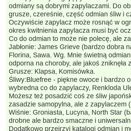
odmiany są dobrymi zapylaczami. Do obc
grusze, czereśnie, część odmian śliw i 
Oczywiście zapylacz może rosnąć w ogr
okres kwitnienia zapylacza musi być ocz
Co do odmian to może nie polecę, ale z
Jabłonie: James Grieve (bardzo dobra na
Florina, Sawa. Wg. Mnie świetną odmian
odporna na choroby, ale jakoś zniknęła z
Grusze: Klapsa, Komisówka.
Śliwy:Bluefree - piękne owoce i bardzo 
wybredna co do zapylaczy, Renkloda Ul
Możesz też posadzić coś ze śliw japońsk
zasadzie samopylna, ale z zapylaczem (np
Wiśnie: Groniasta, Lucyna, North Star (
drobne ale bardzo smaczne i uniwersaln
Dodatkowo przejrzyj katalogi odmian i m