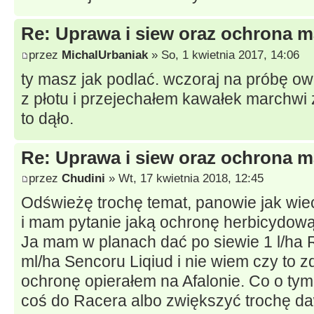
Re: Uprawa i siew oraz ochrona m
przez
MichalUrbaniak
» So, 1 kwietnia 2017, 14:06
ty masz jak podlać. wczoraj na próbę owi
z płotu i przejechałem kawałek marchwi 
to dąło.
Re: Uprawa i siew oraz ochrona m
przez
Chudini
» Wt, 17 kwietnia 2018, 12:45
Odświeżę trochę temat, panowie jak wiec
i mam pytanie jaką ochronę herbicydow
Ja mam w planach dać po siewie 1 l/ha R
ml/ha Sencoru Liqiud i nie wiem czy to 
ochronę opierałem na Afalonie. Co o ty
coś do Racera albo zwiększyć trochę d