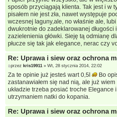
sposób przyciągają klienta. Tak jest i w 
pisałem nie jest zła, nawet występuje po
wczesnej laguny,ale, no właśnie ale, lub
dwukrotnie do zadeklarowanej długości 
zazielenienia główki. Sieję tą odmianę d
płucze się tak jak elegance, nerac czy v
Re: Uprawa i siew oraz ochrona m
przez
kris19911
» Wt, 28 stycznia 2014, 22:02
Za te opinie już jesteś wart 0,5l
Bo opis
zastanawiałem się nad nią, ale już wiem
układzie trzeba posiać troche Elegance 
utrzymaniem natki do kopania.
Re: Uprawa i siew oraz ochrona m