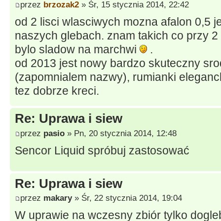
przez
brzozak2
» Śr, 15 stycznia 2014, 22:42
od 2 lisci wlasciwych mozna afalon 0,5 j
naszych glebach. znam takich co przy 2 li
bylo sladow na marchwi
.
od 2013 jest nowy bardzo skuteczny sr
(zapomnialem nazwy), rumianki eleganck
tez dobrze kreci.
Re: Uprawa i siew
przez
pasio
» Pn, 20 stycznia 2014, 12:48
Sencor Liquid spróbuj zastosować
Re: Uprawa i siew
przez
makary
» Śr, 22 stycznia 2014, 19:04
W uprawie na wczesny zbiór tylko dogle