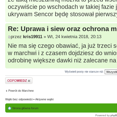
oczywiście po wschodach w takiej fazie j
ukrywam Sencor będę stosował pierwsz
Re: Uprawa i siew oraz ochrona m
przez
kris19911
» Wt, 24 kwietnia 2018, 20:13
Nie ma się czego obawiać, ja już trzeci
w marchwi i z czasem dojdziesz do wni
odrobinę większe dawki niż zalecane na
Wyświetl posty nie starsze niż:
Odpowiedz
Powrót do Marchew
Wątki bez odpowiedzi
•
Aktywne wątki
Strona główna forum
Powered by
php