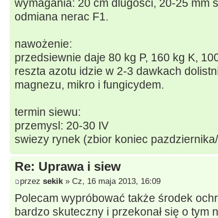
wymagania: 20 cm dlugosci, 20-25 mm s
odmiana nerac F1.
nawożenie:
przedsiewnie daje 80 kg P, 160 kg K, 10
reszta azotu idzie w 2-3 dawkach dolist
magnezu, mikro i fungicydem.
termin siewu:
przemysl: 20-30 IV
swiezy rynek (zbior koniec pazdziernika/
Re: Uprawa i siew
przez
sekik
» Cz, 16 maja 2013, 16:09
Polecam wypróbować także środek ochro
bardzo skuteczny i przekonał się o tym ni