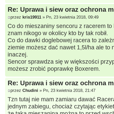
Re: Uprawa i siew oraz ochrona m
przez
kris19911
» Pn, 23 kwietnia 2018, 09:49
Co do mieszaniny sencoru z racerem to 
znam nikogo w okolicy kto by tak robił.
Co do dawki doglebowej racera to zależn
ziemie możesz dać nawet 1,5l/ha ale to 
inaczej.
Sencor sprawdza się w większości przy
możesz zrobić poprawkę Boxerem.
Re: Uprawa i siew oraz ochrona m
przez
Chudini
» Pn, 23 kwietnia 2018, 21:47
Tzn tutaj nie mam zamiaru dawać Race
jednym zabiegu, chociaż czytając etyki
że taką mieszaniną można to przed ws