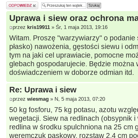
Odpowiedz
Uprawa i siew oraz ochrona ma
przez
kris19911
» Śr, 1 maja 2013, 19:16
Witam. Proszę "warzywiarzy" o podanie 
płasko) nawożenia, gęstości siewu i odmi
tym na jaki cel uprawiacie, pomocne mo
glebach gospodarujecie. Będzie można 
doświadczeniem w doborze odmian itd.
Re: Uprawa i siew
przez
wiesmag
» N, 5 maja 2013, 07:20
50 kg fosforu, 75 kg potasu, azotu wzg
wegetacji. Siew na redlinach (obsypnik 
redlina w środku spulchniona na 25 cm g
weremczuk paskowy, rozstaw 2,4 cm pod