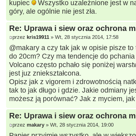
kupiec
Wszystko uzależnione jest w n
góry, ale ogólnie nie jest zła.
Re: Uprawa i siew oraz ochrona m
przez
kris19911
» Wt, 28 stycznia 2014, 17:58
@makary a czy tak jak w opisie pisze to
do 20cm? Czy ma tendencje do pchania s
Volcano często pchało się poniżej wars
jest juz zniekształcona.
Opisz jak z vigorem i zdrowotnością natk
tak to jak długo i gdzie. Jakie odmiany j
możesz ją porównać? Jak z myciem, jak
Re: Uprawa i siew oraz ochrona m
przez
makary
» Wt, 28 stycznia 2014, 19:00
Papier przyjmie wszystko, ale w większo