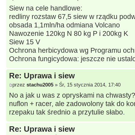
Siew na cele handlowe:
redliny rozstaw 67,5 siew w rządku pod
obsada 1,1mln/ha odmiana Volcano
Nawozenie 120kg N 80 kg P i 200kg K
Siew 15 V
Ochrona herbicydowa wg Programu ochr
Ochrona fungicydowa: jeszcze nie ustal
Re: Uprawa i siew
przez
stachu2005
» Śr, 15 stycznia 2014, 17:40
No a jak u was z opryskami na chwasty? 
nuflon + racer, ale zadowolony tak do k
rzepaku tak średnio a przytulie słabo.
Re: Uprawa i siew