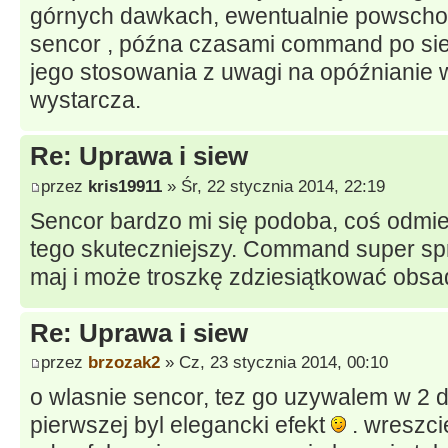
górnych dawkach, ewentualnie powscho
sencor , późna czasami command po sie
jego stosowania z uwagi na opóźnianie w
wystarcza.
Re: Uprawa i siew
przez
kris19911
» Śr, 22 stycznia 2014, 22:19
Sencor bardzo mi się podoba, coś odmie
tego skuteczniejszy. Command super spr
maj i może troszkę zdziesiątkować obsa
Re: Uprawa i siew
przez
brzozak2
» Cz, 23 stycznia 2014, 00:10
o wlasnie sencor, tez go uzywalem w 2 
pierwszej byl elegancki efekt
. wreszci