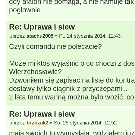
gdy afalon nie pomaga, a nie hamuje tak
poglownie.
Re: Uprawa i siew
przez
stachu2005
» Pt, 24 stycznia 2014, 12:43
Czyli comandu nie polecacie?
Może mi ktoś wyjaśnić o co chodzi z d
Wierzchosławic?
Dzwoniłem się zapisać na listę do kontra
dostawy tylko ciągnik z przyczepami...
2 lata temu wanną można było wozić, co 
Re: Uprawa i siew
przez
brzozak2
» So, 25 stycznia 2014, 12:52
maja swoich to wymyslaja. widzialem j