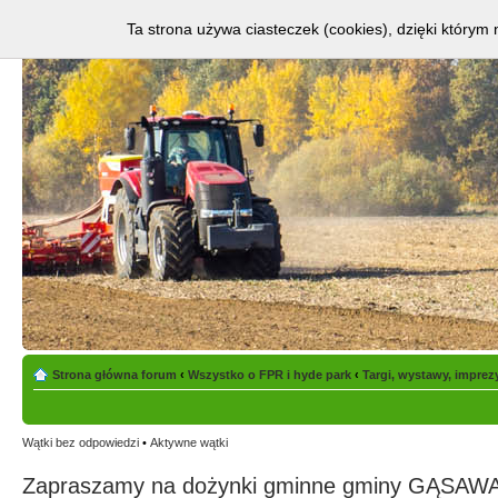
Ta strona używa ciasteczek (cookies), dzięki którym 
Strona główna forum
‹
Wszystko o FPR i hyde park
‹
Targi, wystawy, imprez
Wątki bez odpowiedzi
•
Aktywne wątki
Zapraszamy na dożynki gminne gminy GĄS