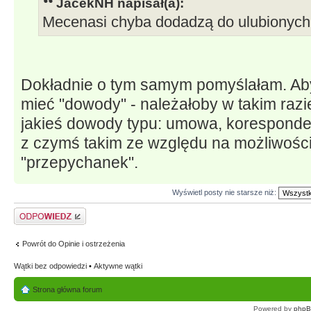
JacekNH napisał(a):
Mecenasi chyba dodadzą do ulubionych t
Dokładnie o tym samym pomyślałam. Aby t
mieć "dowody" - należałoby w takim razi
jakieś dowody typu: umowa, korespondenc
z czymś takim ze względu na możliwośc
"przepychanek".
Wyświetl posty nie starsze niż:
Odpowiedz
Powrót do Opinie i ostrzeżenia
Wątki bez odpowiedzi
•
Aktywne wątki
Strona główna forum
Powered by
php