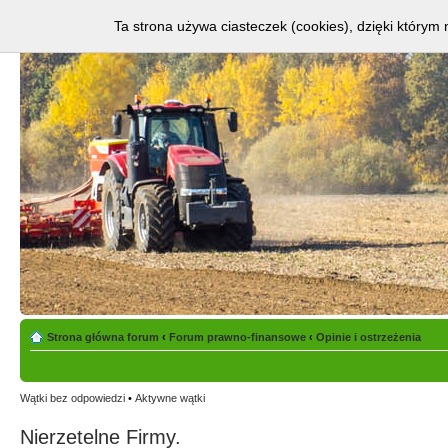
Ta strona używa ciasteczek (cookies), dzięki którym 
Strona główna forum
‹
Forum prawno-finansowe
‹
Opinie i ostrzeżenia
Wątki bez odpowiedzi
•
Aktywne wątki
Nierzetelne Firmy.