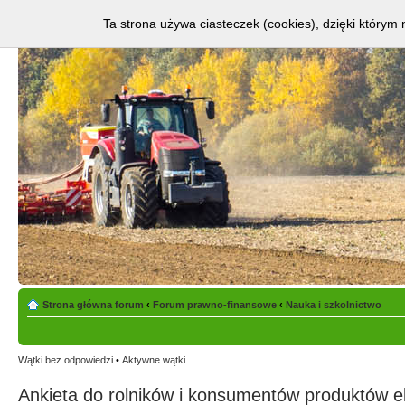
Ta strona używa ciasteczek (cookies), dzięki którym 
Strona główna forum
‹
Forum prawno-finansowe
‹
Nauka i szkolnictwo
Wątki bez odpowiedzi
•
Aktywne wątki
Ankieta do rolników i konsumentów produktów ek