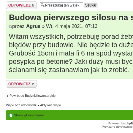
Odpowiedz
Budowa pierwszego silosu na 
przez
Agrus
» Wt, 4 maja 2021, 07:13
Witam wszystkich, potrzebuję porad żeby
błędów przy budowie. Nie będzie to duż
Grubość 15cm i mata fi 6 na spód wysta
posypka po betonie? Jaki duży musi być 
ścianami się zastanawiam jak to zrobić.
Odpowiedz
Powrót do Budynki inwentarskie
Wątki bez odpowiedzi
•
Aktywne wątki
Strona główna forum
Powered by
php
Przyjazne użytkowniko