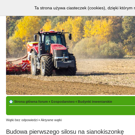
Ta strona używa ciasteczek (cookies), dzięki którym 
Strona główna forum
‹
Gospodarstwo
‹
Budynki inwentarskie
Wątki bez odpowiedzi
•
Aktywne wątki
Budowa pierwszego silosu na sianokiszonkę