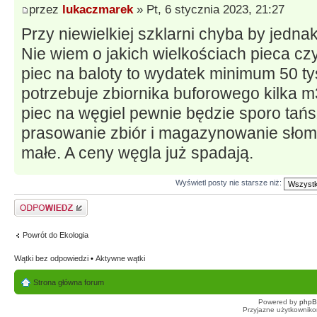
przez
lukaczmarek
» Pt, 6 stycznia 2023, 21:27
Przy niewielkiej szklarni chyba by jedna
Nie wiem o jakich wielkościach pieca cz
piec na baloty to wydatek minimum 50 ty
potrzebuje zbiornika buforowego kilka m3
piec na węgiel pewnie będzie sporo tań
prasowanie zbiór i magazynowanie słomy 
małe. A ceny węgla już spadają.
Wyświetl posty nie starsze niż:
Odpowiedz
Powrót do Ekologia
Wątki bez odpowiedzi
•
Aktywne wątki
Strona główna forum
Powered by
php
Przyjazne użytkowniko