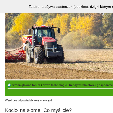
Ta strona używa ciasteczek (cookies), dzięki którym 
Strona główna forum
‹
Nowe technologie i trendy w rolnictwie i gospodarce
Wątki bez odpowiedzi
•
Aktywne wątki
Kocioł na słomę. Co myślicie?