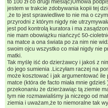
to 100 zł co drugi miesiąc)Umowa podpis
jestem w trakcie zdobywania kopii tej d
,że to jest sprawiedliwe to nie ma o czy
przyrodni z którym nigdy nie utrzymywa
jest pod kontrolą kuratora i ma zasądzo
nie mam obowiązku niańczyć 50-cioletni
na matce a ona świata po za nim nie wi
swoim ojcu wszystko co miał nigdy nie pr
matki.
Tak myślę iść do dzierżawcy i jakoś z 
do jego sumienia .Liczyłam raczej na po
może kosztować i jak argumentować ile 
matce (która de facto miała mnie gdzieś )
przekonaniu że dzierżawiąc tą ziemie maj
tym nie rozmawialiśmy ja niczego od matk
ziemia i uważam,że to niemoralne tak w