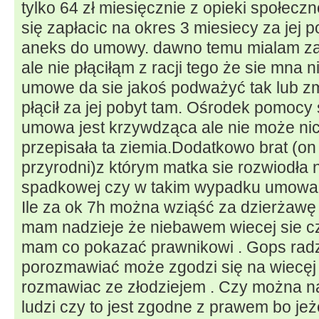
tylko 64 zł miesięcznie z opieki społecz
się zapłacic na okres 3 miesiecy za jej
aneks do umowy. dawno temu mialam za
ale nie płąciłąm z racji tego że sie mna 
umowe da sie jakoś podważyć tak lub zm
płącił za jej pobyt tam. Ośrodek pomocy
umowa jest krzywdząca ale nie może nic
przepisała ta ziemia.Dodatkowo brat (on 
przyrodni)z którym matka sie rozwiodła n
spadkowej czy w takim wypadku umowa 
Ile za ok 7h można wziąść za dzierżawę zie
mam nadzieje że niebawem wiecej sie c
mam co pokazać prawnikowi . Gops radzi
porozmawiać może zgodzi się na wiecęj c
rozmawiac ze złodziejem . Czy można na
ludzi czy to jest zgodne z prawem bo jeż