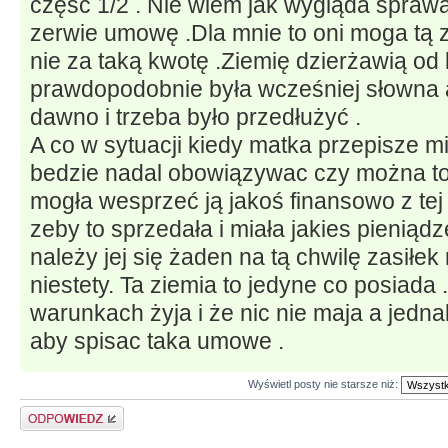
część 1/2 . Nie wiem jak wygląda spraw
zerwie umowę .Dla mnie to oni moga tą 
nie za taką kwotę .Ziemię dzierżawią o
prawdopodobnie była wcześniej słowna 
dawno i trzeba było przedłużyć .
A co w sytuacji kiedy matka przepisze m
bedzie nadal obowiązywac czy można to
mogła wesprzeć ją jakoś finansowo z tej
zeby to sprzedała i miała jakies pieniądz
należy jej się żaden na tą chwilę zasiłek
niestety. Ta ziemia to jedyne co posiada 
warunkach żyja i że nic nie maja a jedn
aby spisac taka umowe .
Wyświetl posty nie starsze niż:
Odpowiedz