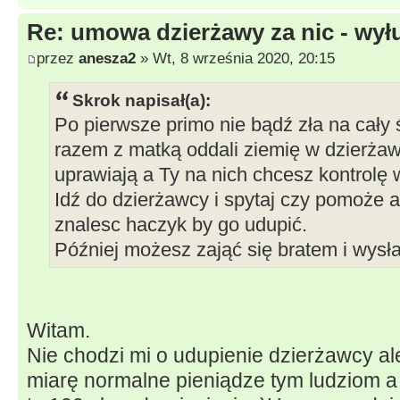
Re: umowa dzierżawy za nic - wył
przez
anesza2
» Wt, 8 września 2020, 20:15
Skrok napisał(a):
Po pierwsze primo nie bądź zła na cały ś
razem z matką oddali ziemię w dzierżawę
uprawiają a Ty na nich chcesz kontrolę
Idź do dzierżawcy i spytaj czy pomoże a 
znalesc haczyk by go udupić.
Później możesz zająć się bratem i wysła
Witam.
Nie chodzi mi o udupienie dzierżawcy ale
miarę normalne pieniądze tym ludziom a