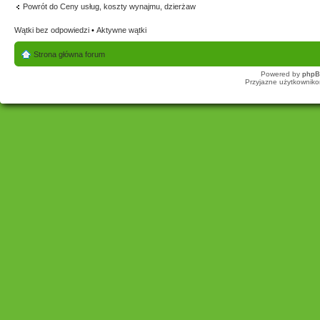
Powrót do Ceny usług, koszty wynajmu, dzierżaw
Wątki bez odpowiedzi
•
Aktywne wątki
Strona główna forum
Powered by
php
Przyjazne użytkowniko