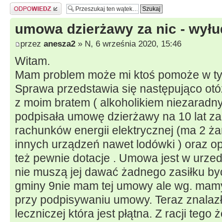
Odpowiedz
umowa dzierżawy za nic - wył
przez
anesza2
» N, 6 września 2020, 15:46
Witam.
Mam problem może mi ktoś pomoże w ty
Sprawa przedstawia się następująco otó
z moim bratem ( alkoholikiem niezaradn
podpisała umowę dzierżawy na 10 lat za 
rachunków energii elektrycznej (ma 2 ża
innych urządzeń nawet lodówki ) oraz op
też pewnie dotacje . Umowa jest w urzed
nie muszą jej dawać żadnego zasiłku by
gminy 9nie mam tej umowy ale wg. mamy 
przy podpisywaniu umowy. Teraz znalazła
leczniczej która jest płątna. Z racji tego