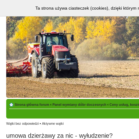
Ta strona używa ciasteczek (cookies), dzięki którym 
Strona główna forum
‹
Panel wymiany dóbr doczesnych
‹
Ceny usług, kosz
Wątki bez odpowiedzi
•
Aktywne wątki
umowa dzierżawy za nic - wyłudzenie?