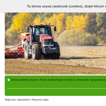
Ta strona używa ciasteczek (cookies), dzięki którym 
Strona główna forum
‹
Nowe technologie i trendy w rolnictwie i gospodarce
Wątki bez odpowiedzi
•
Aktywne wątki