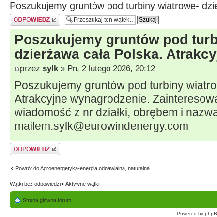
Poszukujemy gruntów pod turbiny wiatrowe- dzi
Odpowiedz
Poszukujemy gruntów pod turb
dzierżawa cała Polska. Atrakc
przez
sylk
» Pn, 2 lutego 2026, 20:12
Poszukujemy gruntów pod turbiny wiatro
Atrakcyjne wynagrodzenie. Zainteresow
wiadomość z nr działki, obrębem i naz
mailem:sylk@eurowindenergy.com
Odpowiedz
Powrót do Agroenergetyka-energia odnawialna, naturalna
Wątki bez odpowiedzi
•
Aktywne wątki
Strona główna forum
Powered by
php