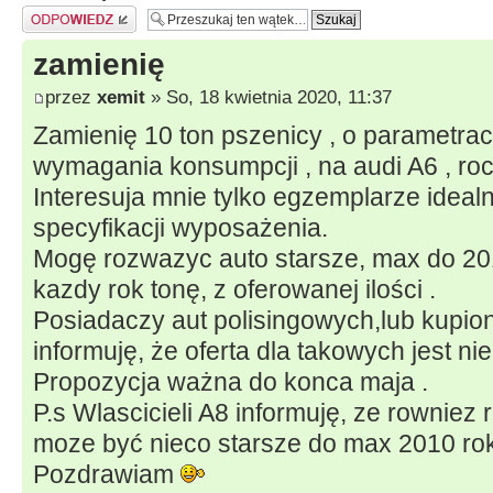
Odpowiedz
zamienię
przez
xemit
» So, 18 kwietnia 2020, 11:37
Zamienię 10 ton pszenicy , o parametrac
wymagania konsumpcji , na audi A6 , roc
Interesuja mnie tylko egzemplarze ideal
specyfikacji wyposażenia.
Mogę rozwazyc auto starsze, max do 201
kazdy rok tonę, z oferowanej ilości .
Posiadaczy aut polisingowych,lub kupio
informuję, że oferta dla takowych jest ni
Propozycja ważna do konca maja .
P.s Wlascicieli A8 informuję, ze rowniez 
moze być nieco starsze do max 2010 rok
Pozdrawiam