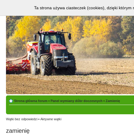
Ta strona używa ciasteczek (cookies), dzięki którym 
Strona główna forum
‹
Panel wymiany dóbr doczesnych
‹
Zamienię
Wątki bez odpowiedzi
•
Aktywne wątki
zamienię