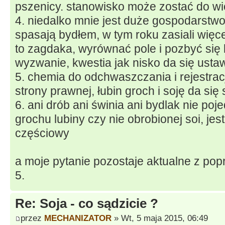
pszenicy. stanowisko może zostać do wi
4. niedalko mnie jest duże gospodarstwo 
spasają bydłem, w tym roku zasiali więc
to zagdaka, wyrównać pole i pozbyć się k
wyzwanie, kwestia jak nisko da się usta
5. chemia do odchwaszczania i rejestracj
strony prawnej, łubin groch i soję da si
6. ani drób ani świnia ani bydlak nie po
grochu lubiny czy nie obrobionej soi, jes
częściowy
a moje pytanie pozostaje aktualne z po
5.
Re: Soja - co sądzicie ?
przez
MECHANIZATOR
» Wt, 5 maja 2015, 06:49