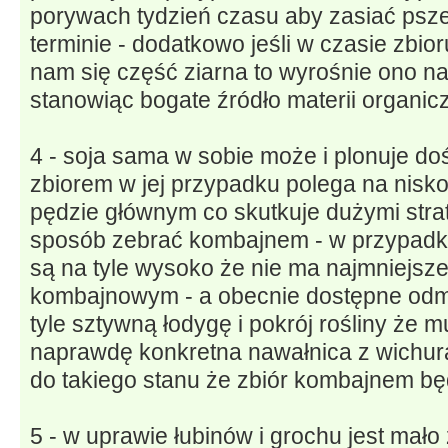
porywach tydzień czasu aby zasiać ps
terminie - dodatkowo jeśli w czasie zbio
nam się część ziarna to wyrośnie ono n
stanowiąc bogate źródło materii organic
4 - soja sama w sobie może i plonuje do
zbiorem w jej przypadku polega na nisk
pędzie głównym co skutkuje dużymi strat
sposób zebrać kombajnem - w przypadku
są na tyle wysoko że nie ma najmniejsz
kombajnowym - a obecnie dostępne odmi
tyle sztywną łodygę i pokrój rośliny że mu
naprawdę konkretna nawałnica z wichur
do takiego stanu że zbiór kombajnem bę
5 - w uprawie łubinów i grochu jest mał