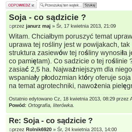
Odpowiedz
Soja - co sądzicie ?
przez
janurz maj
» Śr, 17 kwietnia 2013, 21:09
Witam. Chciałbym poruszyć temat uprawy
uprawa tej rośliny jest w powijakach, t
struktura zasiew
ó
w tej ro
ś
liny wynosi
ł
a 
co pami
ę
tam). Co sadzicie o tej ro
ś
linie
zasia
ć
2,5 ha. Najwa
ż
niejszym dla niego
wspania
ł
y p
ł
odozmian kt
ó
ry oferuje soj
na temat agrotechniki, nawo
ż
enia piel
ę
g
Ostatnio edytowano Cz, 18 kwietnia 2013, 08:29 przez
Powód:
Ortografia, literówka.
Re: Soja - co sądzicie ?
przez
Rolnik6920
» Śr, 24 kwietnia 2013, 14:00