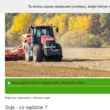
Ta strona używa ciasteczek (cookies), dzięki którym 
Strona główna forum
‹
Uprawa roślin
‹
Pozostałe rośliny
Wątki bez odpowiedzi
•
Aktywne wątki
Soja - co sądzicie ?