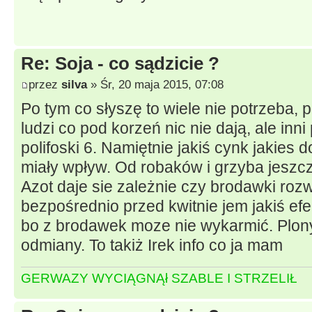
Re: Soja - co sądzicie ?
przez
silva
» Śr, 20 maja 2015, 07:08
Po tym co słyszę to wiele nie potrzeba,
ludzi co pod korzeń nic nie dają, ale inni
polifoski 6. Namiętnie jakiś cynk jakie
miały wpływ. Od robaków i grzyba jeszcz
Azot daje sie zależnie czy brodawki roz
bezpośrednio przed kwitnie jem jakiś efe
bo z brodawek moze nie wykarmić. Plon
odmiany. To takiż Irek info co ja mam
GERWAZY WYCIĄGNĄł SZABLE I STRZELIŁ