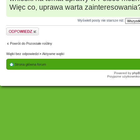
Więc co, uprawa warta zainteresowania
Wyświetl posty nie starsze niż:
Odpowiedz
Powrót do Pozostałe rośliny
Wątki bez odpowiedzi
•
Aktywne wątki
Strona główna forum
Powered by
php
Przyjazne użytkowniko