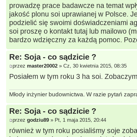
prowadzę prace badawcze na temat wpły
jakość plonu soi uprawianej w Polsce. Je
podzielić się swoimi doświadczeniami a
soi proszę o kontakt tutaj lub mailowo (
m
bardzo wdzięczny za każdą pomoc. Po
Re: Soja - co sądzicie ?
przez
master20002
» Cz, 30 kwietnia 2015, 08:35
Posiałem w tym roku 3 ha soi. Zobaczymy
Młody inżynier budownictwa. W razie pytań zapr
Re: Soja - co sądzicie ?
przez
godziu89
» Pt, 1 maja 2015, 20:44
również w tym roku posialiśmy soje zob