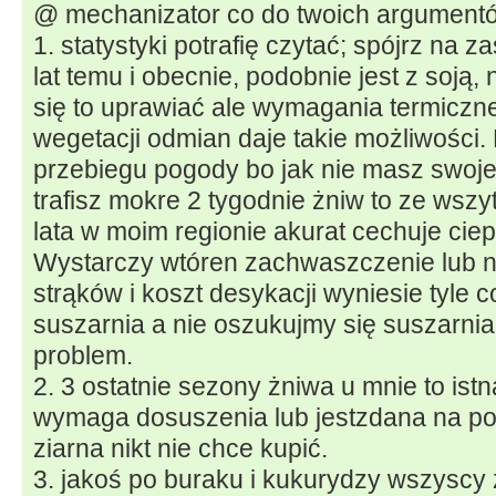
@ mechanizator co do twoich argumentó
1. statystyki potrafię czytać; spójrz na
lat temu i obecnie, podobnie jest z soją, 
się to uprawiać ale wymagania termiczne
wegetacji odmian daje takie możliwości.
przebiegu pogody bo jak nie masz swoje
trafisz mokre 2 tygodnie żniw to ze wszyt
lata w moim regionie akurat cechuje ciepł
Wystarczy wtóren zachwaszczenie lub n
strąków i koszt desykacji wyniesie tyle 
suszarnia a nie oszukujmy się suszarnia d
problem.
2. 3 ostatnie sezony żniwa u mnie to ist
wymaga dosuszenia lub jestzdana na pora
ziarna nikt nie chce kupić.
3. jakoś po buraku i kukurydzy wszyscy