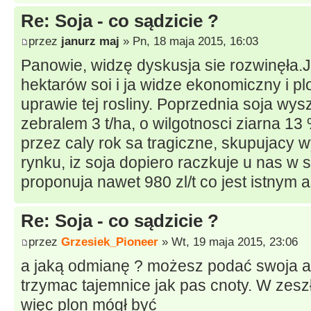
Re: Soja - co sądzicie ?
przez
janurz maj
» Pn, 18 maja 2015, 16:03
Panowie, widzę dyskusja sie rozwinęła.
hektarów soi i ja widze ekonomiczny i 
uprawie tej rosliny. Poprzednia soja wysz
zebralem 3 t/ha, o wilgotnosci ziarna 13 
przez caly rok sa tragiczne, skupujacy 
rynku, iz soja dopiero raczkuje u nas w 
proponuja nawet 980 zl/t co jest istnym
Re: Soja - co sądzicie ?
przez
Grzesiek_Pioneer
» Wt, 19 maja 2015, 23:06
a jaką odmianę ? możesz podać swoja a
trzymac tajemnice jak pas cnoty. W zesz
więc plon mógł być