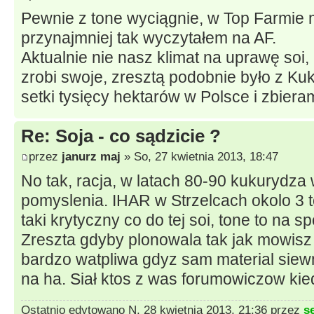
Pewnie z tone wyciągnie, w Top Farmie m
przynajmniej tak wyczytałem na AF.
Aktualnie nie nasz klimat na uprawę soi, 
zrobi swoje, zresztą podobnie było z Ku
setki tysięcy hektarów w Polsce i zbie
Re: Soja - co sądzicie ?
przez
janurz maj
» So, 27 kwietnia 2013, 18:47
No tak, racja, w latach 80-90 kukurydza 
pomyslenia. IHAR w Strzelcach okolo 3 
taki krytyczny co do tej soi, tone to na
Zreszta gdyby plonowala tak jak mowisz
bardzo watpliwa gdyz sam material siewn
na ha. Siał ktos z was forumowiczow kie
Ostatnio edytowano N, 28 kwietnia 2013, 21:36 przez
s