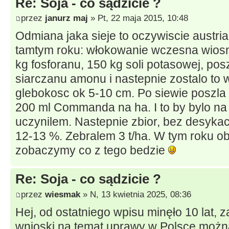
Re: Soja - co sądzicie ?
przez
janurz maj
» Pt, 22 maja 2015, 10:48
Odmiana jaka sieje to oczywiscie austri
tamtym roku: włokowanie wczesna wios
kg fosforanu, 150 kg soli potasowej, pos
siarczanu amonu i nastepnie zostalo to
glebokosc ok 5-10 cm. Po siewie poszla 
200 ml Commanda na ha. I to by bylo na 
uczynilem. Nastepnie zbior, bez desykacj
12-13 %. Zebralem 3 t/ha. W tym roku o
zobaczymy co z tego bedzie
Re: Soja - co sądzicie ?
przez
wiesmak
» N, 13 kwietnia 2025, 08:36
Hej, od ostatniego wpisu minęło 10 lat, 
wnioski na temat uprawy w Polsce można