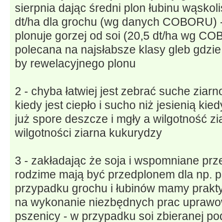
sierpnia dając średni plon łubinu wąskoli
dt/ha dla grochu (wg danych COBORU) - 
plonuje gorzej od soi (20,5 dt/ha wg COB
polecana na najsłabsze klasy gleb gdzie
by rewelacyjnego plonu
2 - chyba łatwiej jest zebrać suche zia
kiedy jest ciepło i sucho niż jesienią ki
już spore deszcze i mgły a wilgotność zi
wilgotności ziarna kukurydzy
3 - zakładając że soja i wspomniane prz
rodzime mają być przedplonem dla np. p
przypadku grochu i łubinów mamy prakt
na wykonanie niezbędnych prac upraw
pszenicy - w przypadku soi zbieranej p