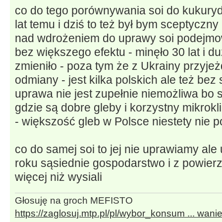
co do tego porównywania soi do kukuryd
lat temu i dziś to też był bym sceptyczn
nad wdrożeniem do uprawy soi podejmow
bez większego efektu - minęło 30 lat i duż
zmieniło - poza tym że z Ukrainy przyj
odmiany - jest kilka polskich ale też bez
uprawa nie jest zupełnie niemożliwa bo 
gdzie są dobre gleby i korzystny mikrokl
- większość gleb w Polsce niestety nie 
co do samej soi to jej nie uprawiamy ale
roku sąsiednie gospodarstwo i z powierz
więcej niż wysiali
Głosuję na groch MEFISTO
https://zaglosuj.mtp.pl/pl/wybor_konsum ... wani