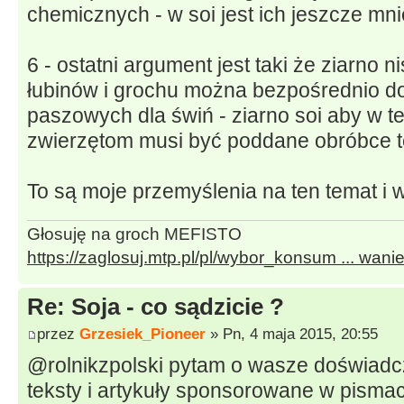
chemicznych - w soi jest ich jeszcze mni
6 - ostatni argument jest taki że ziarno
łubinów i grochu można bezpośrednio 
paszowych dla świń - ziarno soi aby w
zwierzętom musi być poddane obróbce t
To są moje przemyślenia na ten temat i 
Głosuję na groch MEFISTO
https://zaglosuj.mtp.pl/pl/wybor_konsum ... wani
Re: Soja - co sądzicie ?
przez
Grzesiek_Pioneer
» Pn, 4 maja 2015, 20:55
@rolnikzpolski pytam o wasze doświadcz
teksty i artykuły sponsorowane w pismac