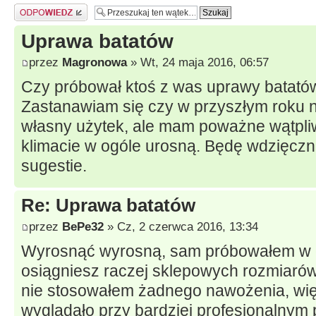
Odpowiedz
Uprawa batatów
przez
Magronowa
» Wt, 24 maja 2016, 06:57
Czy próbował ktoś z was uprawy batató
Zastanawiam się czy w przyszłym roku 
własny użytek, ale mam poważne wątpl
klimacie w ogóle urosną. Będę wdzięczna
sugestie.
Re: Uprawa batatów
przez
BePe32
» Cz, 2 czerwca 2016, 13:34
Wyrosnąć wyrosną, sam próbowałem w o
osiągniesz raczej sklepowych rozmiarów,
nie stosowałem żadnego nawożenia, więc
wyglądało przy bardziej profesjonalnym 