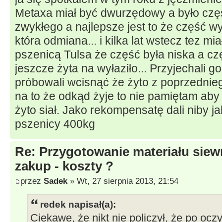
Metaxa miał być dwurzędowy a było cz
zwykłego a najlepsze jest to że część wy
która odmiana... i kilka lat wstecz tez mi
pszenicą Tulsa że część była niska a c
jeszcze żyta na wyłaziło... Przyjechali go
próbowali wcisnąć że żyto z poprzednieg
na to że odkąd żyje to nie pamiętam aby
żyto siał. Jako rekompensatę dali niby 
pszenicy 400kg
Re: Przygotowanie materiału siew
zakup - koszty ?
przez
Sadek
» Wt, 27 sierpnia 2013, 21:54
redek napisał(a):
Ciekawe, że nikt nie policzył, że po oc