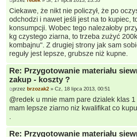
przez
redek
» Śr, 17 lipca 2013, 23:53
Ciekawe, że nikt nie policzył, że po ocz
odchodzi i nawet jeśli jest na to kupiec,
konsumpcji. Wobec tego nalezałoby przy
kg czystego ziarna, to trzeba zużyć 200k
kombajnu". Z drugiej strony jak sam sobi
reguły jest lepsze, grubsze niż kupne.
Re: Przygotowanie materiału siew
zakup - koszty ?
przez
brzozak2
» Cz, 18 lipca 2013, 00:51
@redek u mnie mam pare dzialek klas 1 
mam lepsze ziarno niz kwalifikat co kupu
.
Re: Przygotowanie materiału siew