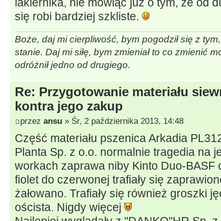
lakiernika, nie mówiąc już o tym, że od d
się robi bardziej szkliste.
Boże, daj mi cierpliwość, bym pogodził się z tym
stanie. Daj mi siłę, bym zmieniał to co zmienić 
odróżnił jedno od drugiego.
Re: Przygotowanie materiału sie
kontra jego zakup
przez
ansu
» Śr, 2 października 2013, 14:48
Część materiału pszenica Arkadia PL31
Planta Sp. z o.o. normalnie tragedia na 
workach zaprawa niby Kinto Duo-BASF
fiolet do czerwonej trafiały się zaprawi
żałowano. Trafiały się również groszki j
oścista. Nigdy więcej
Najlepiej wyglądały z "DANKO"HR Sp. z 