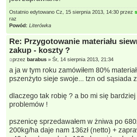
Ostatnio edytowano Cz, 15 sierpnia 2013, 14:30 przez
raz
Powód:
Literówka
Re: Przygotowanie materiału siew
zakup - koszty ?
przez
barabus
» Śr, 14 sierpnia 2013, 21:34
a ja w tym roku zamówiłem 80% materiał
pszenżyto sieje swoje... tzn od sąsiada
dlaczego tak robię ? a bo mi się bardzie
problemów !
pszenicę sprzedawałem w żniwa po 680zł
200kg/ha daje nam 136zł (netto) + zapr