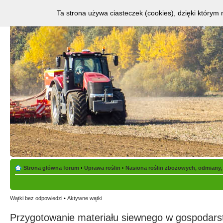
Ta strona używa ciasteczek (cookies), dzięki którym 
Strona główna forum
‹
Uprawa roślin
‹
Nasiona roślin zbożowych, odmiany,
Wątki bez odpowiedzi
•
Aktywne wątki
Przygotowanie materiału siewnego w gospodarst