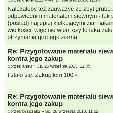
przez
chomik111
» Wt, 27 sierpnia 2013, 22:13
Należałoby też zauważyć że zbyt grube z
odpowiednim materiałem siewnym - tak 
(poślad) najlepiej kiełkującymi ziarniaka
wielkości, więc nie wiem czy to taka zal
otrzymania grubego ziarna...
Re: Przygotowanie materiału sie
kontra jego zakup
przez
ansu
» Cz, 26 września 2013, 22:05
I stało się. Zakupiłem 100%
Re: Przygotowanie materiału sie
kontra jego zakup
przez
brzozak2
» So, 28 września 2013, 11:02