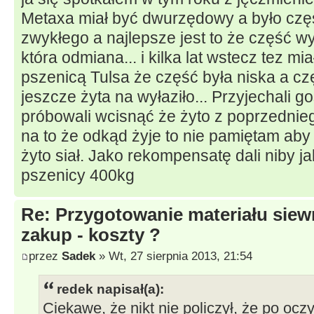
Metaxa miał być dwurzędowy a było cz
zwykłego a najlepsze jest to że część wy
która odmiana... i kilka lat wstecz tez mi
pszenicą Tulsa że część była niska a c
jeszcze żyta na wyłaziło... Przyjechali go
próbowali wcisnąć że żyto z poprzednieg
na to że odkąd żyje to nie pamiętam aby
żyto siał. Jako rekompensatę dali niby 
pszenicy 400kg
Re: Przygotowanie materiału siew
zakup - koszty ?
przez
Sadek
» Wt, 27 sierpnia 2013, 21:54
redek napisał(a):
Ciekawe, że nikt nie policzył, że po oc