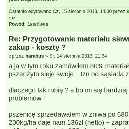
Ostatnio edytowano Cz, 15 sierpnia 2013, 14:30 przez
raz
Powód:
Literówka
Re: Przygotowanie materiału siew
zakup - koszty ?
przez
barabus
» Śr, 14 sierpnia 2013, 21:34
a ja w tym roku zamówiłem 80% materiał
pszenżyto sieje swoje... tzn od sąsiada
dlaczego tak robię ? a bo mi się bardzie
problemów !
pszenicę sprzedawałem w żniwa po 680zł
200kg/ha daje nam 136zł (netto) + zapr