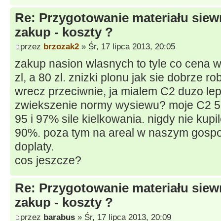
Re: Przygotowanie materiału siew
zakup - koszty ?
przez
brzozak2
» Śr, 17 lipca 2013, 20:05
zakup nasion wlasnych to tyle co cena w
zl, a 80 zl. znizki plonu jak sie dobrze ro
wrecz przeciwnie, ja mialem C2 duzo le
zwiekszenie normy wysiewu? moje C2 5 o
95 i 97% sile kielkowania. nigdy nie ku
90%. poza tym na areal w naszym gospo
doplaty.
cos jeszcze?
Re: Przygotowanie materiału siew
zakup - koszty ?
przez
barabus
» Śr, 17 lipca 2013, 20:09