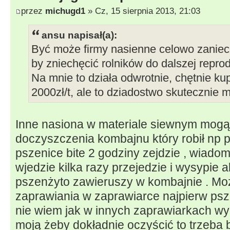
przez
michugd1
» Cz, 15 sierpnia 2013, 21:03
ansu napisał(a):
Być może firmy nasienne celowo zaniecz
by zniechęcić rolników do dalszej repro
Na mnie to działa odwrotnie, chętnie ku
2000zł/t, ale to dziadostwo skutecznie 
Inne nasiona w materiale siewnym mogą 
doczyszczenia kombajnu który robił np 
pszenice bite 2 godziny zejdzie , wiadom
wjedzie kilka razy przejedzie i wysypie a
pszenżyto zawieruszy w kombajnie . Mo
zaprawiania w zaprawiarce najpierw ps
nie wiem jak w innych zaprawiarkach wy
moją żeby dokładnie oczyścić to trzeba 