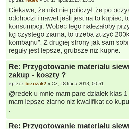
przez
redek
» Śr, 17 lipca 2013, 23:53
Ciekawe, że nikt nie policzył, że po ocz
odchodzi i nawet jeśli jest na to kupiec,
konsumpcji. Wobec tego nalezałoby przy
kg czystego ziarna, to trzeba zużyć 200k
kombajnu". Z drugiej strony jak sam sobi
reguły jest lepsze, grubsze niż kupne.
Re: Przygotowanie materiału siew
zakup - koszty ?
przez
brzozak2
» Cz, 18 lipca 2013, 00:51
@redek u mnie mam pare dzialek klas 1 
mam lepsze ziarno niz kwalifikat co kupu
.
Re: Przygotowanie materiału siew