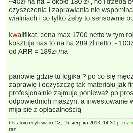
~40zł na ha = około 180 zł , no i trzeba 
czyszczenia i zaprawiania nie wspomina
wialniach i co tylko żeby to sensownie o
k
w
alifikat, cena max 1700 netto w tym r
kosztuje nas to na ha 289 zł netto, - 100
od ARR = 189zł /ha
panowie gdzie tu logika ? po co się męcz
zaprawię i oczyszczę tak materiału jak fi
profesjonalnie zajmuje ponieważ po pro
odpowiednich maszyn, a inwestowanie w 
mija się z opłacalnością
Ostatnio edytowano Cz, 15 sierpnia 2013, 14:30 przez
raz