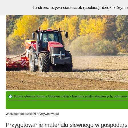
Ta strona używa ciasteczek (cookies), dzięki którym 
Strona główna forum
‹
Uprawa roślin
‹
Nasiona roślin zbożowych, odmiany,
Wątki bez odpowiedzi
•
Aktywne wątki
Przygotowanie materiału siewnego w gospodarst