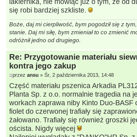
lakiernika, nie mówiąc już o tym, że od d
się robi bardziej szkliste.
Boże, daj mi cierpliwość, bym pogodził się z tym
stanie. Daj mi siłę, bym zmieniał to co zmienić 
odróżnił jedno od drugiego.
Re: Przygotowanie materiału sie
kontra jego zakup
przez
ansu
» Śr, 2 października 2013, 14:48
Część materiału pszenica Arkadia PL31
Planta Sp. z o.o. normalnie tragedia na 
workach zaprawa niby Kinto Duo-BASF
fiolet do czerwonej trafiały się zaprawi
żałowano. Trafiały się również groszki j
oścista. Nigdy więcej
Najlepiej wyglądały z "DANKO"HR Sp. z 