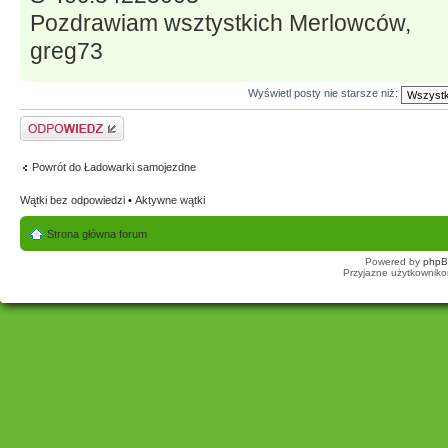
Pozdrawiam wsztystkich Merlowców,
greg73
Wyświetl posty nie starsze niż:
Odpowiedz
Powrót do Ładowarki samojezdne
Wątki bez odpowiedzi
•
Aktywne wątki
Strona główna forum
Powered by
php
Przyjazne użytkowniko