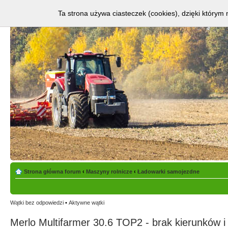
Ta strona używa ciasteczek (cookies), dzięki którym 
Strona główna forum
‹
Maszyny rolnicze
‹
Ładowarki samojezdne
Wątki bez odpowiedzi
•
Aktywne wątki
Merlo Multifarmer 30.6 TOP2 - brak kierunków i