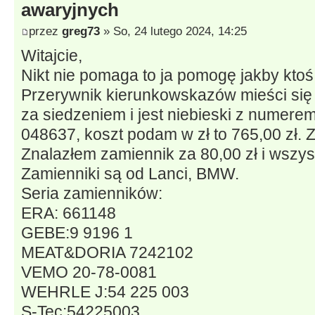
awaryjnych
przez
greg73
» So, 24 lutego 2024, 14:25
Witajcie,
Nikt nie pomaga to ja pomogę jakby ktoś
Przerywnik kierunkowskazów mieści się 
za siedzeniem i jest niebieski z nume
048637, koszt podam w zł to 765,00 zł. Z
Znalazłem zamiennik za 80,00 zł i wszyst
Zamienniki są od Lanci, BMW.
Seria zamienników:
ERA: 661148
GEBE:9 9196 1
MEAT&DORIA 7242102
VEMO 20-78-0081
WEHRLE J:54 225 003
S-Tec:54225003