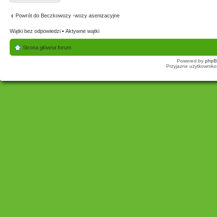
Powrót do Beczkowozy -wozy asenizacyjne
Wątki bez odpowiedzi
•
Aktywne wątki
Strona główna forum
Powered by
php
Przyjazne użytkowniko