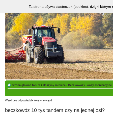
Ta strona używa ciasteczek (cookies), dzięki którym 
Strona główna forum
‹
Maszyny rolnicze
‹
Beczkowozy -wozy asenizacyjne
Wątki bez odpowiedzi
•
Aktywne wątki
beczkowóz 10 tys tandem czy na jednej osi?