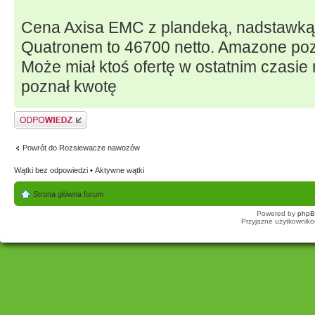
Cena Axisa EMC z plandeką, nadstawką 
Quatronem to 46700 netto. Amazone poz
Może miał ktoś ofertę w ostatnim czasie
poznał kwotę
Odpowiedz
Powrót do Rozsiewacze nawozów
Wątki bez odpowiedzi
•
Aktywne wątki
Strona główna forum
Powered by
php
Przyjazne użytkowniko