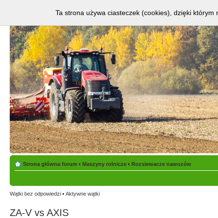
Ta strona używa ciasteczek (cookies), dzięki którym 
Strona główna forum
‹
Maszyny rolnicze
‹
Rozsiewacze nawozów
Wątki bez odpowiedzi
•
Aktywne wątki
ZA-V vs AXIS