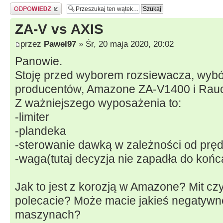
Odpowiedz
ZA-V vs AXIS
przez
Pawel97
» Śr, 20 maja 2020, 20:02
Panowie.
Stoję przed wyborem rozsiewacza, wybó
producentów, Amazone ZA-V1400 i Rau
Z ważniejszego wyposażenia to:
-limiter
-plandeka
-sterowanie dawką w zależności od pręd
-waga(tutaj decyzja nie zapadła do końc
Jak to jest z korozją w Amazone? Mit cz
polecacie? Może macie jakieś negatywne
maszynach?