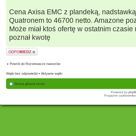
Cena Axisa EMC z plandeką, nadstawką 
Quatronem to 46700 netto. Amazone poz
Może miał ktoś ofertę w ostatnim czasie
poznał kwotę
Odpowiedz
Powrót do Rozsiewacze nawozów
Wątki bez odpowiedzi
•
Aktywne wątki
Strona główna forum
Powered by
php
Przyjazne użytkowniko