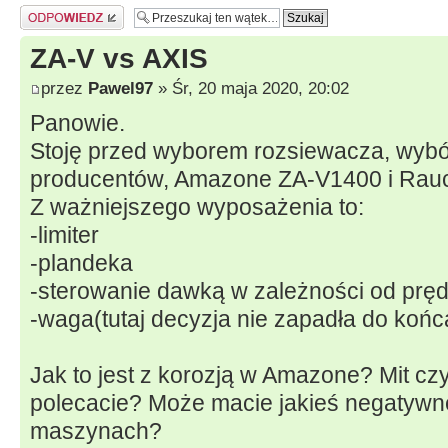
Odpowiedz
ZA-V vs AXIS
przez
Pawel97
» Śr, 20 maja 2020, 20:02
Panowie.
Stoję przed wyborem rozsiewacza, wybó
producentów, Amazone ZA-V1400 i Rau
Z ważniejszego wyposażenia to:
-limiter
-plandeka
-sterowanie dawką w zależności od pręd
-waga(tutaj decyzja nie zapadła do końc
Jak to jest z korozją w Amazone? Mit cz
polecacie? Może macie jakieś negatywne
maszynach?