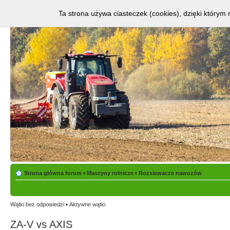
Ta strona używa ciasteczek (cookies), dzięki którym 
Strona główna forum
‹
Maszyny rolnicze
‹
Rozsiewacze nawozów
Wątki bez odpowiedzi
•
Aktywne wątki
ZA-V vs AXIS