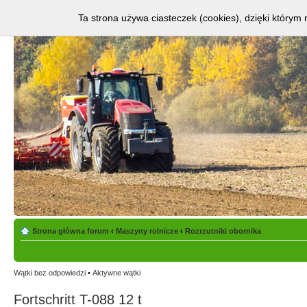
Ta strona używa ciasteczek (cookies), dzięki którym 
Strona główna forum
‹
Maszyny rolnicze
‹
Rozrzutniki obornika
Wątki bez odpowiedzi
•
Aktywne wątki
Fortschritt T-088 12 t