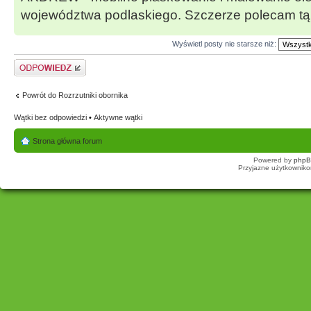
województwa podlaskiego. Szczerze polecam tą 
Wyświetl posty nie starsze niż:
Odpowiedz
Powrót do Rozrzutniki obornika
Wątki bez odpowiedzi
•
Aktywne wątki
Strona główna forum
Powered by
php
Przyjazne użytkowniko