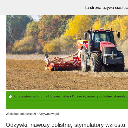
Ta strona używa ciastec
Strona główna forum
‹
Uprawa roślin
‹
Odżywki, nawozy dolistne, stymulat
Wątki bez odpowiedzi
•
Aktywne wątki
Odżywki, nawozy dolistne, stymulatory wzrostu