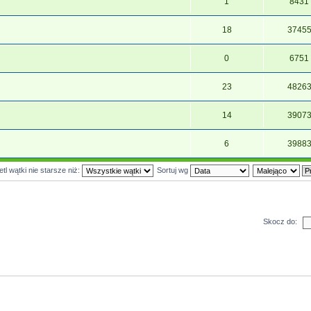
1
8431
18
3745
0
6751
23
4826
14
3907
6
3988
tl wątki nie starsze niż:
Sortuj wg
Skocz do: