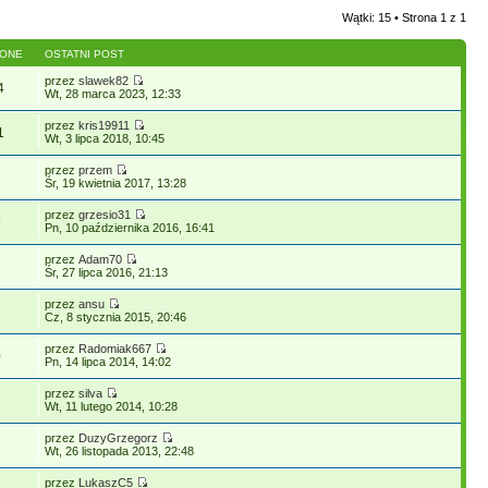
Wątki: 15 • Strona
1
z
1
LONE
OSTATNI POST
przez
slawek82
4
Wt, 28 marca 2023, 12:33
przez
kris19911
1
Wt, 3 lipca 2018, 10:45
przez
przem
6
Śr, 19 kwietnia 2017, 13:28
przez
grzesio31
9
Pn, 10 października 2016, 16:41
przez
Adam70
3
Śr, 27 lipca 2016, 21:13
przez
ansu
7
Cz, 8 stycznia 2015, 20:46
przez
Radomiak667
0
Pn, 14 lipca 2014, 14:02
przez
silva
Wt, 11 lutego 2014, 10:28
przez
DuzyGrzegorz
7
Wt, 26 listopada 2013, 22:48
przez
LukaszC5