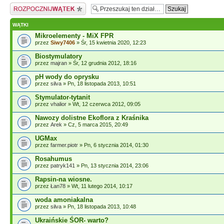
Napisz wątek
WĄTKI
Mikroelementy - MiX FPR
przez
Siwy7406
» Śr, 15 kwietnia 2020, 12:23
Biostymulatory
przez
majran
» Śr, 12 grudnia 2012, 18:16
pH wody do oprysku
przez
silva
» Pn, 18 listopada 2013, 10:51
Stymulator-tytanit
przez
vhalior
» Wt, 12 czerwca 2012, 09:05
Nawozy dolistne Ekoflora z Kraśnika
przez
Arek
» Cz, 5 marca 2015, 20:49
UGMax
przez
farmer.piotr
» Pn, 6 stycznia 2014, 01:30
Rosahumus
przez
patryk141
» Pn, 13 stycznia 2014, 23:06
Rapsin-na wiosne.
przez
Łan78
» Wt, 11 lutego 2014, 10:17
woda amoniakalna
przez
silva
» Pn, 18 listopada 2013, 10:48
Ukraińskie ŚOR- warto?