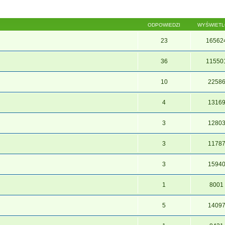
ODPOWIEDZI
WYŚWIET
23
16562
36
11550
10
2258
4
1316
3
1280
3
1178
3
1594
1
8001
5
1409