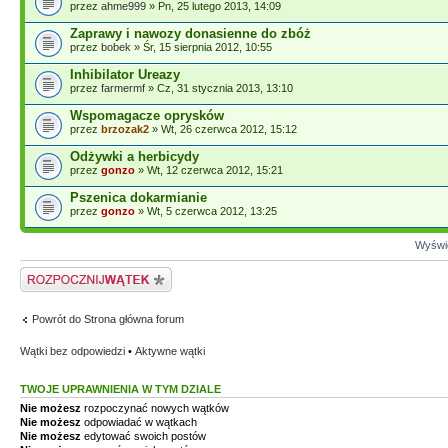
przez
ahme999
» Pn, 25 lutego 2013, 14:09
Zaprawy i nawozy donasienne do zbóż
przez
bobek
» Śr, 15 sierpnia 2012, 10:55
Inhibilator Ureazy
przez
farmermf
» Cz, 31 stycznia 2013, 13:10
Wspomagacze oprysków
przez
brzozak2
» Wt, 26 czerwca 2012, 15:12
Odżywki a herbicydy
przez
gonzo
» Wt, 12 czerwca 2012, 15:21
Pszenica dokarmianie
przez
gonzo
» Wt, 5 czerwca 2012, 13:25
Wyświe
Napisz wątek
Powrót do Strona główna forum
Wątki bez odpowiedzi
•
Aktywne wątki
TWOJE UPRAWNIENIA W TYM DZIALE
Nie możesz
rozpoczynać nowych wątków
Nie możesz
odpowiadać w wątkach
Nie możesz
edytować swoich postów