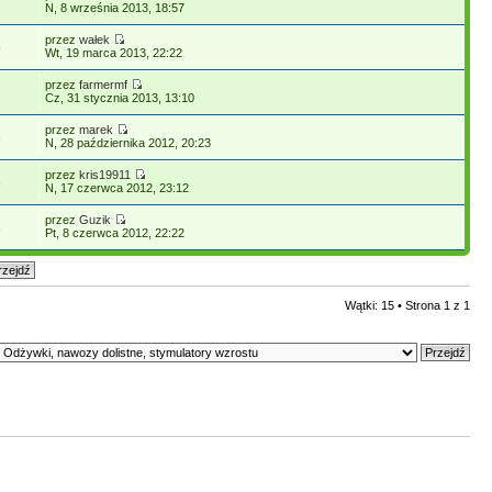
N, 8 września 2013, 18:57
przez
wałek
5
Wt, 19 marca 2013, 22:22
przez
farmermf
Cz, 31 stycznia 2013, 13:10
przez
marek
3
N, 28 października 2012, 20:23
przez
kris19911
3
N, 17 czerwca 2012, 23:12
przez
Guzik
3
Pt, 8 czerwca 2012, 22:22
Wątki: 15 • Strona
1
z
1