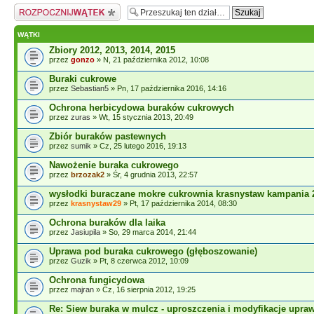
Napisz wątek
WĄTKI
Zbiory 2012, 2013, 2014, 2015
przez
gonzo
» N, 21 października 2012, 10:08
Buraki cukrowe
przez
Sebastian5
» Pn, 17 października 2016, 14:16
Ochrona herbicydowa buraków cukrowych
przez
zuras
» Wt, 15 stycznia 2013, 20:49
Zbiór buraków pastewnych
przez
sumik
» Cz, 25 lutego 2016, 19:13
Nawożenie buraka cukrowego
przez
brzozak2
» Śr, 4 grudnia 2013, 22:57
wysłodki buraczane mokre cukrownia krasnystaw kampania 
przez
krasnystaw29
» Pt, 17 października 2014, 08:30
Ochrona buraków dla laika
przez
Jasiupila
» So, 29 marca 2014, 21:44
Uprawa pod buraka cukrowego (głęboszowanie)
przez
Guzik
» Pt, 8 czerwca 2012, 10:09
Ochrona fungicydowa
przez
majran
» Cz, 16 sierpnia 2012, 19:25
Re: Siew buraka w mulcz - uproszczenia i modyfikacje upra