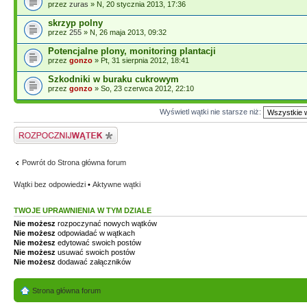
przez
zuras
» N, 20 stycznia 2013, 17:36
skrzyp polny
przez
255
» N, 26 maja 2013, 09:32
Potencjalne plony, monitoring plantacji
przez
gonzo
» Pt, 31 sierpnia 2012, 18:41
Szkodniki w buraku cukrowym
przez
gonzo
» So, 23 czerwca 2012, 22:10
Wyświetl wątki nie starsze niż:
Napisz wątek
Powrót do Strona główna forum
Wątki bez odpowiedzi
•
Aktywne wątki
TWOJE UPRAWNIENIA W TYM DZIALE
Nie możesz
rozpoczynać nowych wątków
Nie możesz
odpowiadać w wątkach
Nie możesz
edytować swoich postów
Nie możesz
usuwać swoich postów
Nie możesz
dodawać załączników
Strona główna forum