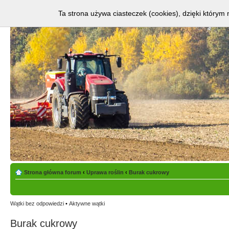
Ta strona używa ciasteczek (cookies), dzięki którym 
Strona główna forum
‹
Uprawa roślin
‹
Burak cukrowy
Wątki bez odpowiedzi
•
Aktywne wątki
Burak cukrowy