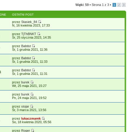
Wątki: 59 •
Strona
1
z
3
•
1
2
3
LONE
OSTATNI POST
przez
Stasiek_84
2
N, 16 kwietnia 2023, 17:33
przez
TjThBNKT
1
Śr, 25 stycznia 2023, 14:35
przez
Babtist
0
Śr, 1 grudnia 2021, 11:36
przez
Babtist
Śr, 1 grudnia 2021, 11:33
przez
Babtist
4
Śr, 1 grudnia 2021, 11:31
przez
burek
Wt, 25 maja 2021, 15:27
przez
burek
Pn, 24 maja 2021, 19:52
przez
stojar
1
Śr, 3 marca 2021, 13:56
przez
lukaczmarek
4
So, 18 kwietnia 2020, 05:56
przez
Roger