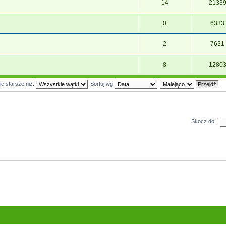
14
2133
0
6333
2
7631
8
1280
ie starsze niż:
Sortuj wg
Skocz do: