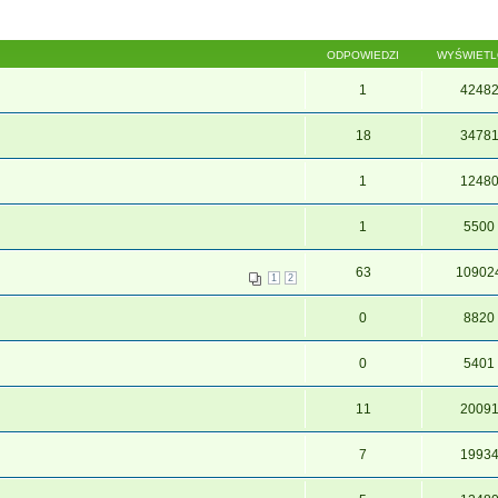
ODPOWIEDZI
WYŚWIET
1
4248
18
3478
1
1248
1
5500
63
10902
1
2
0
8820
0
5401
11
2009
7
1993