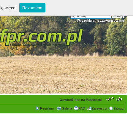
ię więcej
Rozumiem
Wyszukiwanie zaawansowane
Odwiedź nas na Faceboku!
Regulamin
Galeria
FAQ
Zarejestruj
Zaloguj