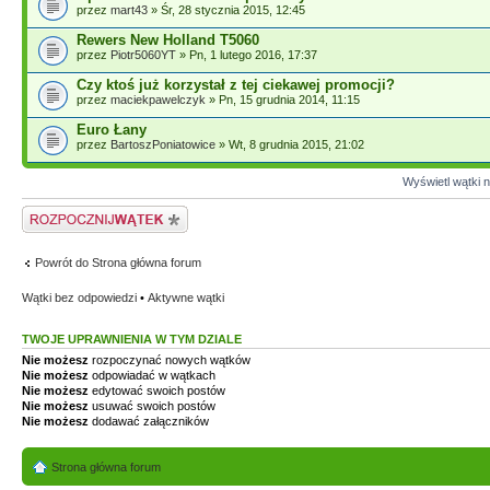
przez
mart43
» Śr, 28 stycznia 2015, 12:45
Rewers New Holland T5060
przez
Piotr5060YT
» Pn, 1 lutego 2016, 17:37
Czy ktoś już korzystał z tej ciekawej promocji?
przez
maciekpawelczyk
» Pn, 15 grudnia 2014, 11:15
Euro Łany
przez
BartoszPoniatowice
» Wt, 8 grudnia 2015, 21:02
Wyświetl wątki n
Napisz wątek
Powrót do Strona główna forum
Wątki bez odpowiedzi
•
Aktywne wątki
TWOJE UPRAWNIENIA W TYM DZIALE
Nie możesz
rozpoczynać nowych wątków
Nie możesz
odpowiadać w wątkach
Nie możesz
edytować swoich postów
Nie możesz
usuwać swoich postów
Nie możesz
dodawać załączników
Strona główna forum