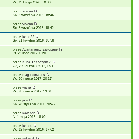
0
Wt, 11 lutego 2020, 10:39
przez
violaaa
2
So, 8 września 2018, 18:44
przez
violaaa
8
So, 8 września 2018, 18:42
przez
lukas22
So, 21 kwietnia 2018, 18:38
przez
Apartamenty Zakopane
Pt, 28 lipca 2017, 07:07
przez
Kuba_Leszczyński
Cz, 29 czerwca 2017, 16:11
przez
magdalenasles
Wt, 28 marca 2017, 20:17
przez
wania
Wt, 28 marca 2017, 13:01
przez
jaro
6
So, 28 stycznia 2017, 20:45
przez
kawutek
N, 1 maja 2016, 18:02
przez
lukasu
4
Wt, 12 kwietnia 2016, 17:02
przez
sokolnik