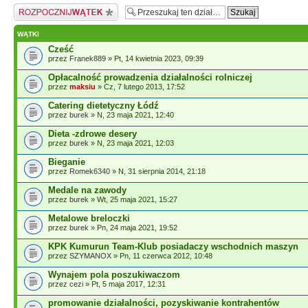
Napisz wątek
WĄTKI
Cześć
przez
Franek889
» Pt, 14 kwietnia 2023, 09:39
Opłacalność prowadzenia działalności rolniczej
przez
maksiu
» Cz, 7 lutego 2013, 17:52
Catering dietetyczny Łódź
przez
burek
» N, 23 maja 2021, 12:40
Dieta -zdrowe desery
przez
burek
» N, 23 maja 2021, 12:03
Bieganie
przez
Romek6340
» N, 31 sierpnia 2014, 21:18
Medale na zawody
przez
burek
» Wt, 25 maja 2021, 15:27
Metalowe breloczki
przez
burek
» Pn, 24 maja 2021, 19:52
KPK Kumurun Team-Klub posiadaczy wschodnich maszyn
przez
SZYMANOX
» Pn, 11 czerwca 2012, 10:48
Wynajem pola poszukiwaczom
przez
cezi
» Pt, 5 maja 2017, 12:31
promowanie działalności, pozyskiwanie kontrahentów