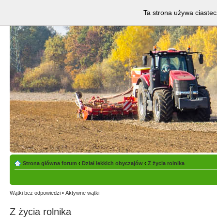
Ta strona używa ciastec
Strona główna forum
‹
Dział lekkich obyczajów
‹
Z życia rolnika
Wątki bez odpowiedzi
•
Aktywne wątki
Z życia rolnika