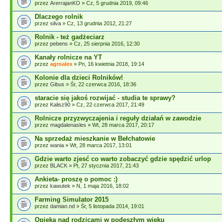
przez
ArerrajanKO
» Cz, 5 grudnia 2019, 09:46
Dlaczego rolnik
przez
silva
» Cz, 13 grudnia 2012, 21:27
Rolnik - też gadżeciarz
przez
pebens
» Cz, 25 sierpnia 2016, 12:30
Kanały rolnicze na YT
przez
agroalex
» Pn, 16 kwietnia 2018, 19:14
Kolonie dla dzieci Rolników!
przez
Gibus
» Śr, 22 czerwca 2016, 18:36
staracie się jakoś rozwijać - studia te sprawy?
przez
Kalisz90
» Cz, 22 czerwca 2017, 21:49
Rolnicze przyzwyczajenia i reguły działań w zawodzie
przez
magdalenasles
» Wt, 28 marca 2017, 20:17
Na sprzedaż mieszkanie w Bełchatowie
przez
wania
» Wt, 28 marca 2017, 13:01
Gdzie warto zjesć co warto zobaczyć gdzie spędzić urlop
przez
BLACK
» Pt, 27 stycznia 2017, 21:43
Ankieta- proszę o pomoc :)
przez
kawutek
» N, 1 maja 2016, 18:02
Farming Simulator 2015
przez
damian.nd
» Śr, 5 listopada 2014, 19:01
Opieka nad rodzicami w podeszłym wieku