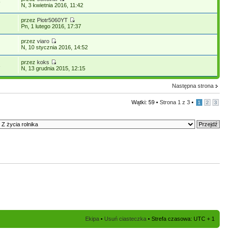
9
N, 3 kwietnia 2016, 11:42
przez
Piotr5060YT
Pn, 1 lutego 2016, 17:37
przez
viaro
N, 10 stycznia 2016, 14:52
przez
koks
3
N, 13 grudnia 2015, 12:15
Następna strona
Wątki: 59 •
Strona
1
z
3
•
1
2
3
Ekipa
•
Usuń ciasteczka
• Strefa czasowa: UTC + 1