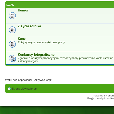
DZIAŁ
Humor
Z życia rolnika
Kosz
Tutaj lądują usuwane wątki oraz posty.
Konkursy fotograficzne
Zgodnie z waszymi propozycjami rozpoczynamy prowadzenie konkursów na n
z danej kategorii
Wątki bez odpowiedzi
•
Aktywne wątki
Strona główna forum
Powered by
php
Przyjazne użytkowniko