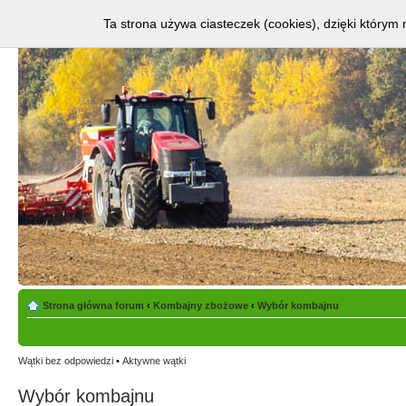
Ta strona używa ciasteczek (cookies), dzięki którym 
Strona główna forum
‹
Kombajny zbożowe
‹
Wybór kombajnu
Wątki bez odpowiedzi
•
Aktywne wątki
Wybór kombajnu