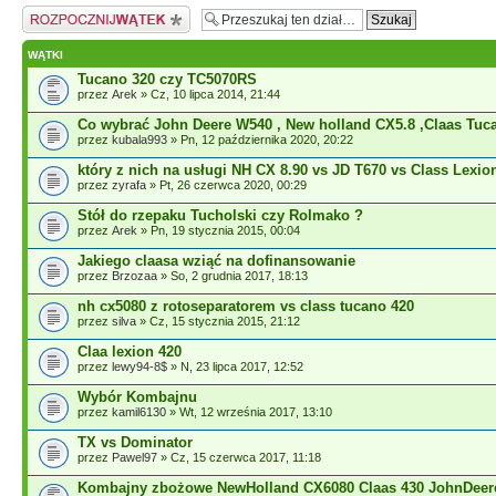
Napisz wątek
WĄTKI
Tucano 320 czy TC5070RS
przez
Arek
» Cz, 10 lipca 2014, 21:44
Co wybrać John Deere W540 , New holland CX5.8 ,Claas Tuc
przez
kubala993
» Pn, 12 października 2020, 20:22
który z nich na usługi NH CX 8.90 vs JD T670 vs Class Lexio
przez
zyrafa
» Pt, 26 czerwca 2020, 00:29
Stół do rzepaku Tucholski czy Rolmako ?
przez
Arek
» Pn, 19 stycznia 2015, 00:04
Jakiego claasa wziąć na dofinansowanie
przez
Brzozaa
» So, 2 grudnia 2017, 18:13
nh cx5080 z rotoseparatorem vs class tucano 420
przez
silva
» Cz, 15 stycznia 2015, 21:12
Claa lexion 420
przez
lewy94-8$
» N, 23 lipca 2017, 12:52
Wybór Kombajnu
przez
kamil6130
» Wt, 12 września 2017, 13:10
TX vs Dominator
przez
Pawel97
» Cz, 15 czerwca 2017, 11:18
Kombajny zbożowe NewHolland CX6080 Claas 430 JohnDeer