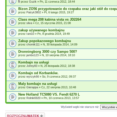
przez
Guzik
» Pn, 11 czerwca 2012, 18:44
Bizon ZO56 przygotowanie do rzepaku oraz jaki stół do rze
przez
Patryk3802
» Pt, 6 lutego 2015, 19:27
Class mega 208 kabina vista vs JD2264
przez
silva
» Cz, 15 stycznia 2015, 21:08
zakup używanego kombajnu
przez
rani10
» Pn, 8 grudnia 2014, 19:49
Zakup popokazowego kombajnu
przez
chomik111
» N, 30 listopada 2014, 14:09
Dronningborg 3000 czy Sampo 500?
przez
jambo123
» N, 10 sierpnia 2014, 18:10
Kombajn na usługi
przez
Johny83
» N, 25 listopada 2012, 18:38
Kombajn od Korbanków.
przez
wyrzyk66
» So, 9 czerwca 2012, 09:37
Maly kombajn na usługi
przez
Gierappa
» Cz, 22 sierpnia 2013, 10:48
New Holland TC5080 VS. Fendt 6270 L
przez
Rolnik6920
» Pn, 10 czerwca 2013, 13:57
Wyświetl wątki nie starsze niż:
Napisz wątek