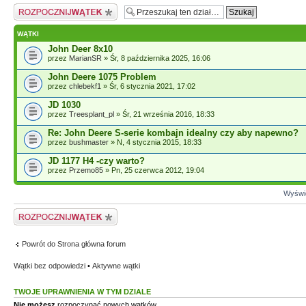
Napisz wątek
WĄTKI
John Deer 8x10
przez
MarianSR
» Śr, 8 października 2025, 16:06
John Deere 1075 Problem
przez
chlebekf1
» Śr, 6 stycznia 2021, 17:02
JD 1030
przez
Treesplant_pl
» Śr, 21 września 2016, 18:33
Re: John Deere S-serie kombajn idealny czy aby napewno?
przez
bushmaster
» N, 4 stycznia 2015, 18:33
JD 1177 H4 -czy warto?
przez
Przemo85
» Pn, 25 czerwca 2012, 19:04
Wyświe
Napisz wątek
Powrót do Strona główna forum
Wątki bez odpowiedzi
•
Aktywne wątki
TWOJE UPRAWNIENIA W TYM DZIALE
Nie możesz
rozpoczynać nowych wątków