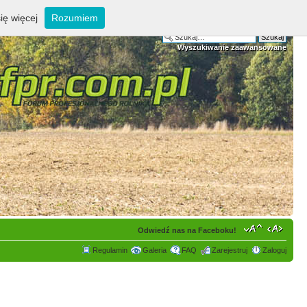
ię więcej
Rozumiem
Wyszukiwanie zaawansowane
Odwiedź nas na Faceboku!
Regulamin
Galeria
FAQ
Zarejestruj
Zaloguj