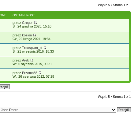
Wątki: 5 • Strona
1
z
1
LONE
OSTATNI POST
przez
Gregor
0
Śr, 24 grudnia 2025, 15:10
przez
kozion
8
Cz, 22 lutego 2024, 19:34
przez
Treesplant_pl
8
Śr, 21 września 2016, 18:33
przez
Arek
1
Wt, 6 stycznia 2015, 00:21
przez
Przemo85
4
Wt, 26 czerwca 2012, 07:28
Wątki: 5 • Strona
1
z
1