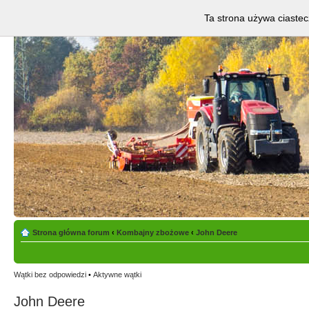
Ta strona używa ciastec
Strona główna forum
‹
Kombajny zbożowe
‹
John Deere
Wątki bez odpowiedzi
•
Aktywne wątki
John Deere