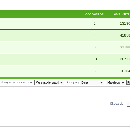
ODPOWIEDZI
WYŚWIET
1
1313
4
4185
0
3218
18
3671
3
1610
tl wątki nie starsze niż:
Sortuj wg
Skocz do: