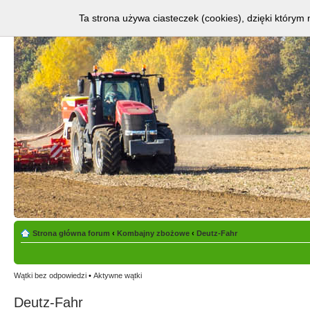
Ta strona używa ciasteczek (cookies), dzięki którym 
Strona główna forum
‹
Kombajny zbożowe
‹
Deutz-Fahr
Wątki bez odpowiedzi
•
Aktywne wątki
Deutz-Fahr