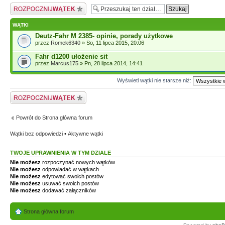
Napisz wątek
WĄTKI
Deutz-Fahr M 2385- opinie, porady użytkowe
przez
Romek6340
» So, 11 lipca 2015, 20:06
Fahr d1200 ułożenie sit
przez
Marcus175
» Pn, 28 lipca 2014, 14:41
Wyświetl wątki nie starsze niż:
Napisz wątek
Powrót do Strona główna forum
Wątki bez odpowiedzi
•
Aktywne wątki
TWOJE UPRAWNIENIA W TYM DZIALE
Nie możesz
rozpoczynać nowych wątków
Nie możesz
odpowiadać w wątkach
Nie możesz
edytować swoich postów
Nie możesz
usuwać swoich postów
Nie możesz
dodawać załączników
Strona główna forum