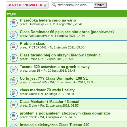
Napisz wątek
WĄTKI
Przeróbka hedera cerio na vario
przez
Duelowsky
» Cz, 20 lutego 2025, 20:41
Claas Dominator 66 pękające sito górne (podsiewacz)
przez
AleksanderW
» N, 1 sierpnia 2021, 14:24
Problem claas
przez
PIETER6441
» N, 1 sierpnia 2021, 09:50
Claas tucano olej do skrzyni biegów i zwolnic
przez
Emiliio
» Pt, 12 lipca 2019, 18:50
Tucano 320 ustawienia na groch siewny
przez
ursus15
» Pt, 20 lipca 2018, 18:46
Co to jest ??? Claas Dominator 108 SL
przez
Krisman1985
» Wt, 31 października 2017, 19:35
claas merkator 70 wady i zalety
przez
kauris
» N, 12 lutego 2017, 20:28
Claas Merkator / Matador / Consul
przez
Eryko
» Pn, 11 czerwca 2012, 01:57
problem z podajnikiem zbozowym class dominator
przez
dzefik
» Wt, 4 sierpnia 2015, 14:55
Instalacja elektryczna Claas Tucano 440