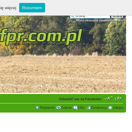
ię więcej
Rozumiem
Wyszukiwanie zaawansowane
Odwiedź nas na Faceboku!
Regulamin
Galeria
FAQ
Zarejestruj
Zaloguj