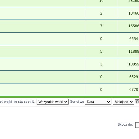
16
2826
2
1046
7
1558
0
6654
5
1188
3
1085
0
6529
0
6778
tl wątki nie starsze niż:
Sortuj wg
Skocz do: