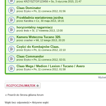
przez
KRZYSZTOF123456
» So, 3 stycznia 2015, 21:47
Claas Dominator
przez
Eryko
» Pn, 11 czerwca 2012, 01:56
Przekładnia wariatorowa jezdna
przez
Karolina
» Cz, 30 maja 2013, 18:15
horyzontalny nagarniacz
przez
lindo
» Śr, 17 kwietnia 2013, 13:00
Kamera Wsteczna Tucano 320.
przez
crasher
» Wt, 12 lutego 2013, 20:20
Części do Kombajnów Claas.
przez
Eryko
» Pn, 11 czerwca 2012, 22:10
Claas Commandor
przez
Eryko
» Pn, 11 czerwca 2012, 02:01
Claas Mega / Medion / Lexion / Tucano / Avero
przez
Eryko
» Pn, 11 czerwca 2012, 01:58
Wyświe
Napisz wątek
Powrót do Strona główna forum
Wątki bez odpowiedzi
•
Aktywne wątki