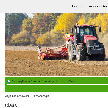
Ta strona używa ciastec
Strona główna forum
‹
Kombajny zbożowe
‹
Claas
Wątki bez odpowiedzi
•
Aktywne wątki
Claas