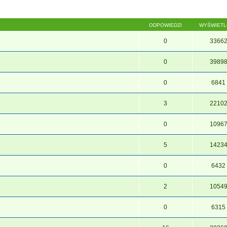
ODPOWIEDZI
WYŚWIET
0
3366
0
3989
0
6841
3
2210
0
1096
5
1423
0
6432
2
1054
0
6315