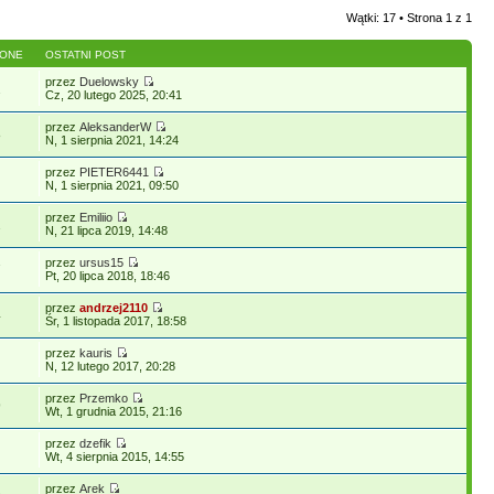
Wątki: 17 • Strona
1
z
1
LONE
OSTATNI POST
przez
Duelowsky
2
Cz, 20 lutego 2025, 20:41
przez
AleksanderW
8
N, 1 sierpnia 2021, 14:24
przez
PIETER6441
N, 1 sierpnia 2021, 09:50
przez
Emiliio
2
N, 21 lipca 2019, 14:48
przez
ursus15
7
Pt, 20 lipca 2018, 18:46
przez
andrzej2110
4
Śr, 1 listopada 2017, 18:58
przez
kauris
N, 12 lutego 2017, 20:28
przez
Przemko
9
Wt, 1 grudnia 2015, 21:16
przez
dzefik
Wt, 4 sierpnia 2015, 14:55
przez
Arek