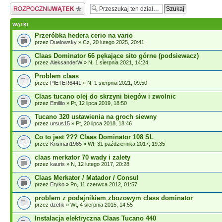
Napisz wątek
WĄTKI
Przeróbka hedera cerio na vario
przez
Duelowsky
» Cz, 20 lutego 2025, 20:41
Claas Dominator 66 pękające sito górne (podsiewacz)
przez
AleksanderW
» N, 1 sierpnia 2021, 14:24
Problem claas
przez
PIETER6441
» N, 1 sierpnia 2021, 09:50
Claas tucano olej do skrzyni biegów i zwolnic
przez
Emiliio
» Pt, 12 lipca 2019, 18:50
Tucano 320 ustawienia na groch siewny
przez
ursus15
» Pt, 20 lipca 2018, 18:46
Co to jest ??? Claas Dominator 108 SL
przez
Krisman1985
» Wt, 31 października 2017, 19:35
claas merkator 70 wady i zalety
przez
kauris
» N, 12 lutego 2017, 20:28
Claas Merkator / Matador / Consul
przez
Eryko
» Pn, 11 czerwca 2012, 01:57
problem z podajnikiem zbozowym class dominator
przez
dzefik
» Wt, 4 sierpnia 2015, 14:55
Instalacja elektryczna Claas Tucano 440