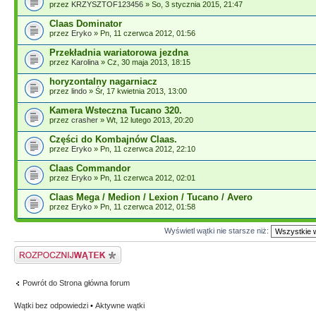
przez
KRZYSZTOF123456
» So, 3 stycznia 2015, 21:47
Claas Dominator
przez
Eryko
» Pn, 11 czerwca 2012, 01:56
Przekładnia wariatorowa jezdna
przez
Karolina
» Cz, 30 maja 2013, 18:15
horyzontalny nagarniacz
przez
lindo
» Śr, 17 kwietnia 2013, 13:00
Kamera Wsteczna Tucano 320.
przez
crasher
» Wt, 12 lutego 2013, 20:20
Części do Kombajnów Claas.
przez
Eryko
» Pn, 11 czerwca 2012, 22:10
Claas Commandor
przez
Eryko
» Pn, 11 czerwca 2012, 02:01
Claas Mega / Medion / Lexion / Tucano / Avero
przez
Eryko
» Pn, 11 czerwca 2012, 01:58
Wyświetl wątki nie starsze niż:
Napisz wątek
Powrót do Strona główna forum
Wątki bez odpowiedzi
•
Aktywne wątki