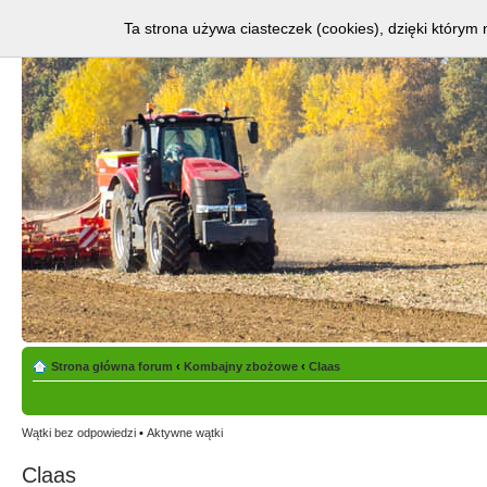
Ta strona używa ciasteczek (cookies), dzięki którym 
Strona główna forum
‹
Kombajny zbożowe
‹
Claas
Wątki bez odpowiedzi
•
Aktywne wątki
Claas