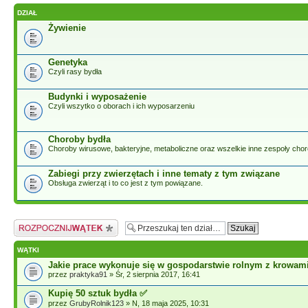
DZIAŁ
Żywienie
Genetyka
Czyli rasy bydła
Budynki i wyposażenie
Czyli wszytko o oborach i ich wyposarzeniu
Choroby bydła
Choroby wirusowe, bakteryjne, metaboliczne oraz wszelkie inne zespoły cho
Zabiegi przy zwierzętach i inne tematy z tym związane
Obsługa zwierząt i to co jest z tym powiązane.
Napisz wątek
WĄTKI
Jakie prace wykonuje się w gospodarstwie rolnym z krowam
przez
praktyka91
» Śr, 2 sierpnia 2017, 16:41
Kupię 50 sztuk bydła ​✅
przez
GrubyRolnik123
» N, 18 maja 2025, 10:31