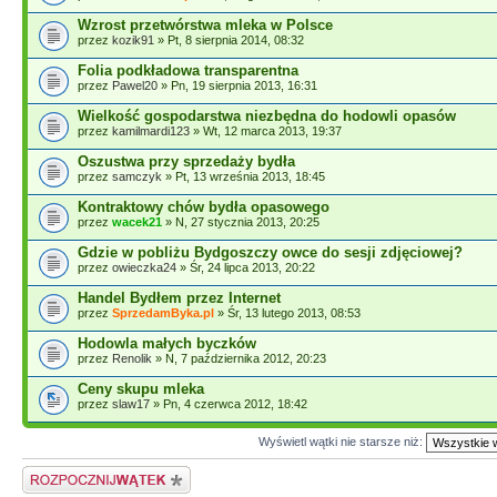
Wzrost przetwórstwa mleka w Polsce
przez
kozik91
» Pt, 8 sierpnia 2014, 08:32
Folia podkładowa transparentna
przez
Pawel20
» Pn, 19 sierpnia 2013, 16:31
Wielkość gospodarstwa niezbędna do hodowli opasów
przez
kamilmardi123
» Wt, 12 marca 2013, 19:37
Oszustwa przy sprzedaży bydła
przez
samczyk
» Pt, 13 września 2013, 18:45
Kontraktowy chów bydła opasowego
przez
wacek21
» N, 27 stycznia 2013, 20:25
Gdzie w pobliżu Bydgoszczy owce do sesji zdjęciowej?
przez
owieczka24
» Śr, 24 lipca 2013, 20:22
Handel Bydłem przez Internet
przez
SprzedamByka.pl
» Śr, 13 lutego 2013, 08:53
Hodowla małych byczków
przez
Renolik
» N, 7 października 2012, 20:23
Ceny skupu mleka
przez
slaw17
» Pn, 4 czerwca 2012, 18:42
Wyświetl wątki nie starsze niż:
Napisz wątek