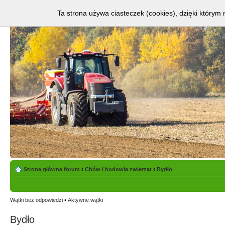
Ta strona używa ciasteczek (cookies), dzięki którym 
Strona główna forum
‹
Chów i hodowla zwierząt
‹
Bydło
Wątki bez odpowiedzi
•
Aktywne wątki
Bydło