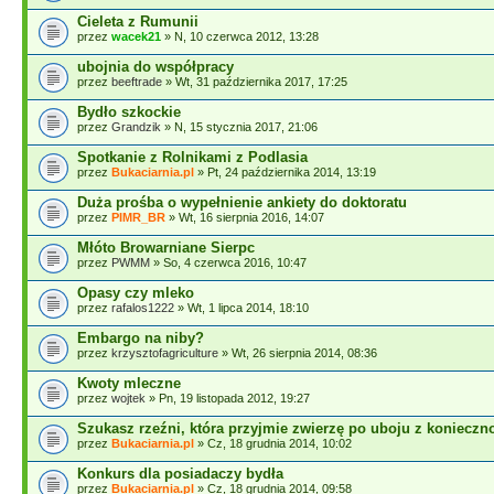
Cieleta z Rumunii
przez
wacek21
» N, 10 czerwca 2012, 13:28
ubojnia do współpracy
przez
beeftrade
» Wt, 31 października 2017, 17:25
Bydło szkockie
przez
Grandzik
» N, 15 stycznia 2017, 21:06
Spotkanie z Rolnikami z Podlasia
przez
Bukaciarnia.pl
» Pt, 24 października 2014, 13:19
Duża prośba o wypełnienie ankiety do doktoratu
przez
PIMR_BR
» Wt, 16 sierpnia 2016, 14:07
Młóto Browarniane Sierpc
przez
PWMM
» So, 4 czerwca 2016, 10:47
Opasy czy mleko
przez
rafalos1222
» Wt, 1 lipca 2014, 18:10
Embargo na niby?
przez
krzysztofagriculture
» Wt, 26 sierpnia 2014, 08:36
Kwoty mleczne
przez
wojtek
» Pn, 19 listopada 2012, 19:27
Szukasz rzeźni, która przyjmie zwierzę po uboju z konieczn
przez
Bukaciarnia.pl
» Cz, 18 grudnia 2014, 10:02
Konkurs dla posiadaczy bydła
przez
Bukaciarnia.pl
» Cz, 18 grudnia 2014, 09:58